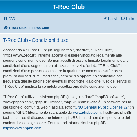
T-Roc Club
FAQ
Iscriviti
Login
T-Roc Club
T-Roc Club
T-Roc Club - Condizioni d’uso
Accedendo a “T-Roc Club” (in seguito “noi”, “nostro”, “T-Roc Club”,
“https://www.t-roc.it”), l’utente accetta di essere vincolato legalmente alle
seguenti condizioni d’uso. Se non accetti di essere limitato legalmente dalle
condizioni d’uso seguenti non utilizzare i servizi offerti da “T-Roc Club”. Le
condizioni d’uso possono cambiare in qualunque momento, sarà nostra
premura avvisarti di tali modifiche, benché sia opportuno controllare con
frequenza queste pagine per eventuali modifiche, dato che l’uso dei servizi di
“T-Roc Club” implica la completa accettazione delle condizioni d’uso.
“T-Roc Club” utilizza il sistema phpBB (in seguito “loro”, “phpBB software”,
“www.phpbb.com”, “phpBB Limited”, “phpBB Teams”) che è un software per la
creazione di comunità web rilasciata sotto “
GNU General Public License v2
” (in
seguito “GPL”) liberamente scaricabile da
www.phpbb.com
. Il software phpBB
facilita le aree di discussione internet; phpBB Limited non è responsabile dei
contenuti e della gestione. Per ulteriori informazioni su phpBB:
https://www.phpbb.com
.