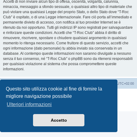
Accetti di non inviare alcun tipo di offesa, oscenità, volgarità, calunnia,
minaccia, messaggio a sfondo sessuale, o qualsiasi altro tipo di materiale che
può violare una qualsiasi Legge del proprio Stato, o dello Stato dove “T-Roc
Club” è ospitato, o di una Legge internazionale. Fare ciò porta all’immediato e
permanente divieto di accesso, con notifica al tuo provider Internet se è
ritenuto da noi opportuno. Tutti gli indirizzi IP sono registrati per salvaguardare
e rinforzare queste condizioni. Accetti che “T-Roc Club” abbia il diritto di
rimuovere, riscrivere, spostare o chiudere qualsiasi argomento in qualsiasi
momento lo ritenga necessario. Come fruitore di questo servizio, accetti che
ogni informazione (dato personale) tu abbia inviato sia conservata in un
database. Al contempo queste informazioni non saranno divulgate a nessuno
senza il tuo consenso, né “T-Roc Club” o phpBB sono da ritenersi responsabili
per qualsiasi violazione al sistema che possa compromettere queste
informazioni.
T-Roc Club
T-Roc Club
Tutti gli orari sono
UTC+02:00
Questo sito utilizza cookie al fine di fornire la
Creato da
phpBB
® Forum Software © phpBB Limited
migliore navigazione possibile
Traduzione Italiana
phpBB-Italia.it
Ulteriori informazioni
Privacy
|
Condizioni
Accetto