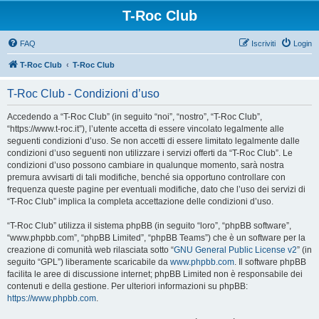
T-Roc Club
FAQ
Iscriviti
Login
T-Roc Club
T-Roc Club
T-Roc Club - Condizioni d’uso
Accedendo a “T-Roc Club” (in seguito “noi”, “nostro”, “T-Roc Club”,
“https://www.t-roc.it”), l’utente accetta di essere vincolato legalmente alle
seguenti condizioni d’uso. Se non accetti di essere limitato legalmente dalle
condizioni d’uso seguenti non utilizzare i servizi offerti da “T-Roc Club”. Le
condizioni d’uso possono cambiare in qualunque momento, sarà nostra
premura avvisarti di tali modifiche, benché sia opportuno controllare con
frequenza queste pagine per eventuali modifiche, dato che l’uso dei servizi di
“T-Roc Club” implica la completa accettazione delle condizioni d’uso.
“T-Roc Club” utilizza il sistema phpBB (in seguito “loro”, “phpBB software”,
“www.phpbb.com”, “phpBB Limited”, “phpBB Teams”) che è un software per la
creazione di comunità web rilasciata sotto “
GNU General Public License v2
” (in
seguito “GPL”) liberamente scaricabile da
www.phpbb.com
. Il software phpBB
facilita le aree di discussione internet; phpBB Limited non è responsabile dei
contenuti e della gestione. Per ulteriori informazioni su phpBB:
https://www.phpbb.com
.