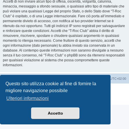
Accetti di non inviare alcun tipo di offesa, oscenità, volgarità, calunnia,
minaccia, messaggio a sfondo sessuale, o qualsiasi altro tipo di materiale che
può violare una qualsiasi Legge del proprio Stato, o dello Stato dove “T-Roc
Club” è ospitato, o di una Legge internazionale. Fare ciò porta all’immediato e
permanente divieto di accesso, con notifica al tuo provider Internet se è
ritenuto da noi opportuno. Tutti gli indirizzi IP sono registrati per salvaguardare
e rinforzare queste condizioni. Accetti che “T-Roc Club” abbia il diritto di
rimuovere, riscrivere, spostare o chiudere qualsiasi argomento in qualsiasi
momento lo ritenga necessario. Come fruitore di questo servizio, accetti che
ogni informazione (dato personale) tu abbia inviato sia conservata in un
database. Al contempo queste informazioni non saranno divulgate a nessuno
senza il tuo consenso, né “T-Roc Club” o phpBB sono da ritenersi responsabili
per qualsiasi violazione al sistema che possa compromettere queste
informazioni.
T-Roc Club
T-Roc Club
Tutti gli orari sono
UTC+02:00
Questo sito utilizza cookie al fine di fornire la
Creato da
phpBB
® Forum Software © phpBB Limited
migliore navigazione possibile
Traduzione Italiana
phpBB-Italia.it
Ulteriori informazioni
Privacy
|
Condizioni
Accetto