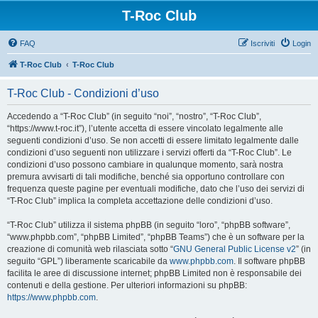
T-Roc Club
FAQ
Iscriviti
Login
T-Roc Club
T-Roc Club
T-Roc Club - Condizioni d’uso
Accedendo a “T-Roc Club” (in seguito “noi”, “nostro”, “T-Roc Club”,
“https://www.t-roc.it”), l’utente accetta di essere vincolato legalmente alle
seguenti condizioni d’uso. Se non accetti di essere limitato legalmente dalle
condizioni d’uso seguenti non utilizzare i servizi offerti da “T-Roc Club”. Le
condizioni d’uso possono cambiare in qualunque momento, sarà nostra
premura avvisarti di tali modifiche, benché sia opportuno controllare con
frequenza queste pagine per eventuali modifiche, dato che l’uso dei servizi di
“T-Roc Club” implica la completa accettazione delle condizioni d’uso.
“T-Roc Club” utilizza il sistema phpBB (in seguito “loro”, “phpBB software”,
“www.phpbb.com”, “phpBB Limited”, “phpBB Teams”) che è un software per la
creazione di comunità web rilasciata sotto “
GNU General Public License v2
” (in
seguito “GPL”) liberamente scaricabile da
www.phpbb.com
. Il software phpBB
facilita le aree di discussione internet; phpBB Limited non è responsabile dei
contenuti e della gestione. Per ulteriori informazioni su phpBB:
https://www.phpbb.com
.