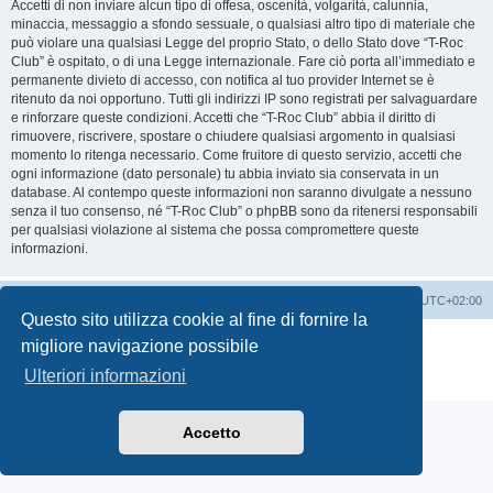
Accetti di non inviare alcun tipo di offesa, oscenità, volgarità, calunnia,
minaccia, messaggio a sfondo sessuale, o qualsiasi altro tipo di materiale che
può violare una qualsiasi Legge del proprio Stato, o dello Stato dove “T-Roc
Club” è ospitato, o di una Legge internazionale. Fare ciò porta all’immediato e
permanente divieto di accesso, con notifica al tuo provider Internet se è
ritenuto da noi opportuno. Tutti gli indirizzi IP sono registrati per salvaguardare
e rinforzare queste condizioni. Accetti che “T-Roc Club” abbia il diritto di
rimuovere, riscrivere, spostare o chiudere qualsiasi argomento in qualsiasi
momento lo ritenga necessario. Come fruitore di questo servizio, accetti che
ogni informazione (dato personale) tu abbia inviato sia conservata in un
database. Al contempo queste informazioni non saranno divulgate a nessuno
senza il tuo consenso, né “T-Roc Club” o phpBB sono da ritenersi responsabili
per qualsiasi violazione al sistema che possa compromettere queste
informazioni.
T-Roc Club
T-Roc Club
Tutti gli orari sono
UTC+02:00
Questo sito utilizza cookie al fine di fornire la
Creato da
phpBB
® Forum Software © phpBB Limited
migliore navigazione possibile
Traduzione Italiana
phpBB-Italia.it
Ulteriori informazioni
Privacy
|
Condizioni
Accetto