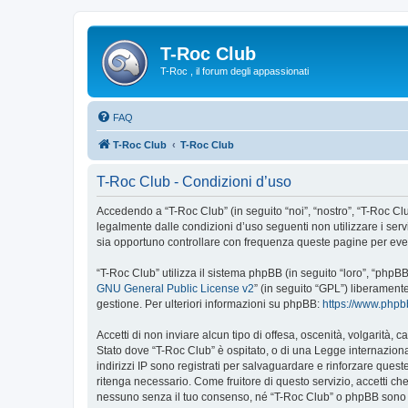
T-Roc Club
T-Roc , il forum degli appassionati
FAQ
T-Roc Club
T-Roc Club
T-Roc Club - Condizioni d’uso
Accedendo a “T-Roc Club” (in seguito “noi”, “nostro”, “T-Roc Club
legalmente dalle condizioni d’uso seguenti non utilizzare i ser
sia opportuno controllare con frequenza queste pagine per event
“T-Roc Club” utilizza il sistema phpBB (in seguito “loro”, “php
GNU General Public License v2
” (in seguito “GPL”) liberament
gestione. Per ulteriori informazioni su phpBB:
https://www.php
Accetti di non inviare alcun tipo di offesa, oscenità, volgarità,
Stato dove “T-Roc Club” è ospitato, o di una Legge internazional
indirizzi IP sono registrati per salvaguardare e rinforzare quest
ritenga necessario. Come fruitore di questo servizio, accetti c
nessuno senza il tuo consenso, né “T-Roc Club” o phpBB sono d