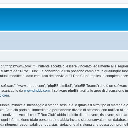
”, “https://www.t-roc.it”), l’utente accetta di essere vincolato legalmente alle seguen
vizi offerti da “T-Roc Club”. Le condizioni d’uso possono cambiare in qualunque mom
uali modifiche, dato che l’uso dei servizi di “T-Roc Club” implica la completa acce
BB software”, “www.phpbb.com”, “phpBB Limited”, “phpBB Teams”) che è un software p
e scaricabile da
www.phpbb.com
. Il software phpBB facilita le aree di discussione
bb.com
.
 calunnia, minaccia, messaggio a sfondo sessuale, o qualsiasi altro tipo di materiale
e. Fare ciò porta all’immediato e permanente divieto di accesso, con notifica al tuo p
e condizioni. Accetti che “T-Roc Club” abbia il diritto di rimuovere, riscrivere, spo
he ogni informazione (dato personale) tu abbia inviato sia conservata in un databa
a ritenersi responsabili per qualsiasi violazione al sistema che possa compromett