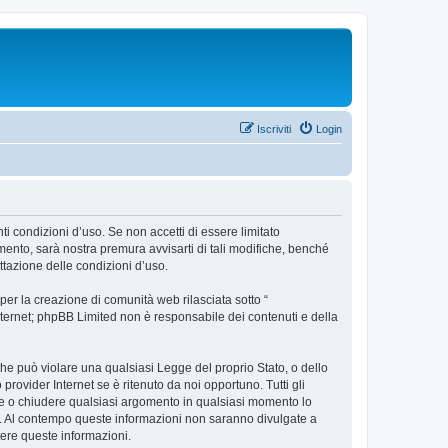
Iscriviti
Login
ti condizioni d’uso. Se non accetti di essere limitato
ento, sarà nostra premura avvisarti di tali modifiche, benché
ttazione delle condizioni d’uso.
er la creazione di comunità web rilasciata sotto “
 internet; phpBB Limited non è responsabile dei contenuti e della
 che può violare una qualsiasi Legge del proprio Stato, o dello
rovider Internet se è ritenuto da noi opportuno. Tutti gli
stare o chiudere qualsiasi argomento in qualsiasi momento lo
se. Al contempo queste informazioni non saranno divulgate a
ere queste informazioni.