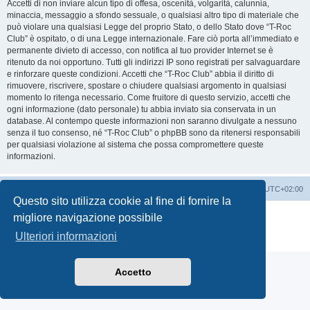
Accetti di non inviare alcun tipo di offesa, oscenità, volgarità, calunnia,
minaccia, messaggio a sfondo sessuale, o qualsiasi altro tipo di materiale che
può violare una qualsiasi Legge del proprio Stato, o dello Stato dove “T-Roc
Club” è ospitato, o di una Legge internazionale. Fare ciò porta all’immediato e
permanente divieto di accesso, con notifica al tuo provider Internet se è
ritenuto da noi opportuno. Tutti gli indirizzi IP sono registrati per salvaguardare
e rinforzare queste condizioni. Accetti che “T-Roc Club” abbia il diritto di
rimuovere, riscrivere, spostare o chiudere qualsiasi argomento in qualsiasi
momento lo ritenga necessario. Come fruitore di questo servizio, accetti che
ogni informazione (dato personale) tu abbia inviato sia conservata in un
database. Al contempo queste informazioni non saranno divulgate a nessuno
senza il tuo consenso, né “T-Roc Club” o phpBB sono da ritenersi responsabili
per qualsiasi violazione al sistema che possa compromettere queste
informazioni.
T-Roc Club
T-Roc Club
Tutti gli orari sono
UTC+02:00
Questo sito utilizza cookie al fine di fornire la
Creato da
phpBB
® Forum Software © phpBB Limited
migliore navigazione possibile
Traduzione Italiana
phpBB-Italia.it
Ulteriori informazioni
Privacy
|
Condizioni
Accetto