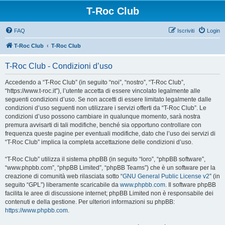
T-Roc Club
FAQ
Iscriviti
Login
T-Roc Club
T-Roc Club
T-Roc Club - Condizioni d’uso
Accedendo a “T-Roc Club” (in seguito “noi”, “nostro”, “T-Roc Club”,
“https://www.t-roc.it”), l’utente accetta di essere vincolato legalmente alle
seguenti condizioni d’uso. Se non accetti di essere limitato legalmente dalle
condizioni d’uso seguenti non utilizzare i servizi offerti da “T-Roc Club”. Le
condizioni d’uso possono cambiare in qualunque momento, sarà nostra
premura avvisarti di tali modifiche, benché sia opportuno controllare con
frequenza queste pagine per eventuali modifiche, dato che l’uso dei servizi di
“T-Roc Club” implica la completa accettazione delle condizioni d’uso.
“T-Roc Club” utilizza il sistema phpBB (in seguito “loro”, “phpBB software”,
“www.phpbb.com”, “phpBB Limited”, “phpBB Teams”) che è un software per la
creazione di comunità web rilasciata sotto “
GNU General Public License v2
” (in
seguito “GPL”) liberamente scaricabile da
www.phpbb.com
. Il software phpBB
facilita le aree di discussione internet; phpBB Limited non è responsabile dei
contenuti e della gestione. Per ulteriori informazioni su phpBB:
https://www.phpbb.com
.