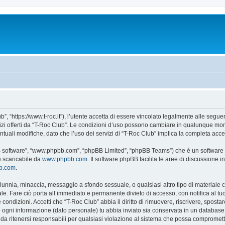
”, “https://www.t-roc.it”), l’utente accetta di essere vincolato legalmente alle seguen
vizi offerti da “T-Roc Club”. Le condizioni d’uso possono cambiare in qualunque mom
uali modifiche, dato che l’uso dei servizi di “T-Roc Club” implica la completa acce
BB software”, “www.phpbb.com”, “phpBB Limited”, “phpBB Teams”) che è un software p
e scaricabile da
www.phpbb.com
. Il software phpBB facilita le aree di discussione
bb.com
.
 calunnia, minaccia, messaggio a sfondo sessuale, o qualsiasi altro tipo di materiale
e. Fare ciò porta all’immediato e permanente divieto di accesso, con notifica al tuo p
e condizioni. Accetti che “T-Roc Club” abbia il diritto di rimuovere, riscrivere, spo
he ogni informazione (dato personale) tu abbia inviato sia conservata in un databa
a ritenersi responsabili per qualsiasi violazione al sistema che possa compromett