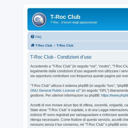
T-Roc Club
T-Roc , il forum degli appassionati
FAQ
T-Roc Club
T-Roc Club
T-Roc Club - Condizioni d’uso
Accedendo a “T-Roc Club” (in seguito “noi”, “nostro”, “T-Roc Club
legalmente dalle condizioni d’uso seguenti non utilizzare i ser
sia opportuno controllare con frequenza queste pagine per event
“T-Roc Club” utilizza il sistema phpBB (in seguito “loro”, “php
GNU General Public License v2
” (in seguito “GPL”) liberament
gestione. Per ulteriori informazioni su phpBB:
https://www.php
Accetti di non inviare alcun tipo di offesa, oscenità, volgarità,
Stato dove “T-Roc Club” è ospitato, o di una Legge internazional
indirizzi IP sono registrati per salvaguardare e rinforzare quest
ritenga necessario. Come fruitore di questo servizio, accetti c
nessuno senza il tuo consenso, né “T-Roc Club” o phpBB sono d