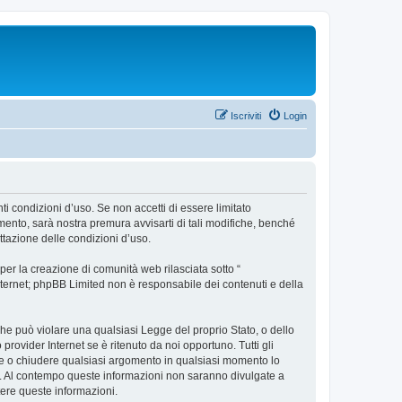
Iscriviti
Login
ti condizioni d’uso. Se non accetti di essere limitato
ento, sarà nostra premura avvisarti di tali modifiche, benché
ttazione delle condizioni d’uso.
er la creazione di comunità web rilasciata sotto “
 internet; phpBB Limited non è responsabile dei contenuti e della
 che può violare una qualsiasi Legge del proprio Stato, o dello
rovider Internet se è ritenuto da noi opportuno. Tutti gli
stare o chiudere qualsiasi argomento in qualsiasi momento lo
se. Al contempo queste informazioni non saranno divulgate a
ere queste informazioni.