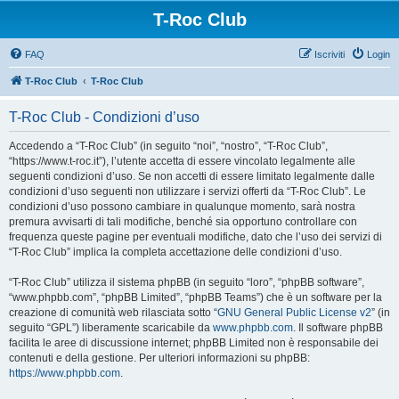
T-Roc Club
FAQ
Iscriviti
Login
T-Roc Club
T-Roc Club
T-Roc Club - Condizioni d’uso
Accedendo a “T-Roc Club” (in seguito “noi”, “nostro”, “T-Roc Club”,
“https://www.t-roc.it”), l’utente accetta di essere vincolato legalmente alle
seguenti condizioni d’uso. Se non accetti di essere limitato legalmente dalle
condizioni d’uso seguenti non utilizzare i servizi offerti da “T-Roc Club”. Le
condizioni d’uso possono cambiare in qualunque momento, sarà nostra
premura avvisarti di tali modifiche, benché sia opportuno controllare con
frequenza queste pagine per eventuali modifiche, dato che l’uso dei servizi di
“T-Roc Club” implica la completa accettazione delle condizioni d’uso.
“T-Roc Club” utilizza il sistema phpBB (in seguito “loro”, “phpBB software”,
“www.phpbb.com”, “phpBB Limited”, “phpBB Teams”) che è un software per la
creazione di comunità web rilasciata sotto “
GNU General Public License v2
” (in
seguito “GPL”) liberamente scaricabile da
www.phpbb.com
. Il software phpBB
facilita le aree di discussione internet; phpBB Limited non è responsabile dei
contenuti e della gestione. Per ulteriori informazioni su phpBB:
https://www.phpbb.com
.