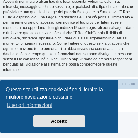
Accetti di non inviare alcun tipo di offesa, oscenità, volgarità, calunnia,
minaccia, messaggio a sfondo sessuale, o qualsiasi altro tipo di materiale che
può violare una qualsiasi Legge del proprio Stato, o dello Stato dove “T-Roc
Club” è ospitato, o di una Legge internazionale. Fare ciò porta all’immediato e
permanente divieto di accesso, con notifica al tuo provider Internet se è
ritenuto da noi opportuno. Tutti gli indirizzi IP sono registrati per salvaguardare
e rinforzare queste condizioni. Accetti che “T-Roc Club” abbia il diritto di
rimuovere, riscrivere, spostare o chiudere qualsiasi argomento in qualsiasi
momento lo ritenga necessario. Come fruitore di questo servizio, accetti che
ogni informazione (dato personale) tu abbia inviato sia conservata in un
database. Al contempo queste informazioni non saranno divulgate a nessuno
senza il tuo consenso, né “T-Roc Club” o phpBB sono da ritenersi responsabili
per qualsiasi violazione al sistema che possa compromettere queste
informazioni.
T-Roc Club
T-Roc Club
Tutti gli orari sono
UTC+02:00
Questo sito utilizza cookie al fine di fornire la
Creato da
phpBB
® Forum Software © phpBB Limited
migliore navigazione possibile
Traduzione Italiana
phpBB-Italia.it
Ulteriori informazioni
Privacy
|
Condizioni
Accetto