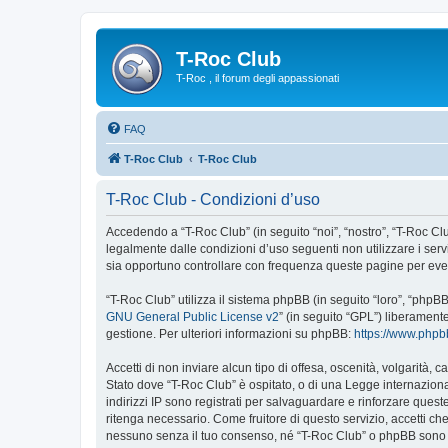
T-Roc Club
T-Roc , il forum degli appassionati
FAQ
T-Roc Club
T-Roc Club
T-Roc Club - Condizioni d’uso
Accedendo a “T-Roc Club” (in seguito “noi”, “nostro”, “T-Roc Club
legalmente dalle condizioni d’uso seguenti non utilizzare i ser
sia opportuno controllare con frequenza queste pagine per event
“T-Roc Club” utilizza il sistema phpBB (in seguito “loro”, “php
GNU General Public License v2
” (in seguito “GPL”) liberament
gestione. Per ulteriori informazioni su phpBB:
https://www.php
Accetti di non inviare alcun tipo di offesa, oscenità, volgarità,
Stato dove “T-Roc Club” è ospitato, o di una Legge internazional
indirizzi IP sono registrati per salvaguardare e rinforzare quest
ritenga necessario. Come fruitore di questo servizio, accetti c
nessuno senza il tuo consenso, né “T-Roc Club” o phpBB sono d