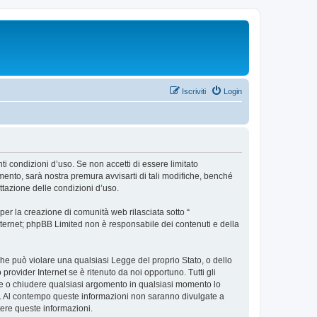
Iscriviti
Login
ti condizioni d’uso. Se non accetti di essere limitato
ento, sarà nostra premura avvisarti di tali modifiche, benché
ttazione delle condizioni d’uso.
er la creazione di comunità web rilasciata sotto “
 internet; phpBB Limited non è responsabile dei contenuti e della
 che può violare una qualsiasi Legge del proprio Stato, o dello
rovider Internet se è ritenuto da noi opportuno. Tutti gli
stare o chiudere qualsiasi argomento in qualsiasi momento lo
se. Al contempo queste informazioni non saranno divulgate a
ere queste informazioni.