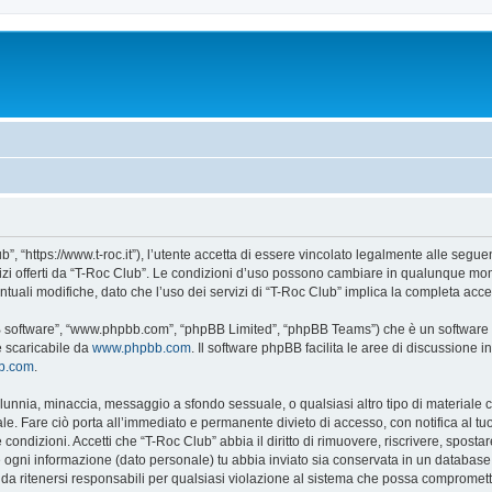
”, “https://www.t-roc.it”), l’utente accetta di essere vincolato legalmente alle seguen
vizi offerti da “T-Roc Club”. Le condizioni d’uso possono cambiare in qualunque mom
uali modifiche, dato che l’uso dei servizi di “T-Roc Club” implica la completa acce
BB software”, “www.phpbb.com”, “phpBB Limited”, “phpBB Teams”) che è un software p
e scaricabile da
www.phpbb.com
. Il software phpBB facilita le aree di discussione
bb.com
.
 calunnia, minaccia, messaggio a sfondo sessuale, o qualsiasi altro tipo di materiale
e. Fare ciò porta all’immediato e permanente divieto di accesso, con notifica al tuo p
e condizioni. Accetti che “T-Roc Club” abbia il diritto di rimuovere, riscrivere, spo
he ogni informazione (dato personale) tu abbia inviato sia conservata in un databa
a ritenersi responsabili per qualsiasi violazione al sistema che possa compromett