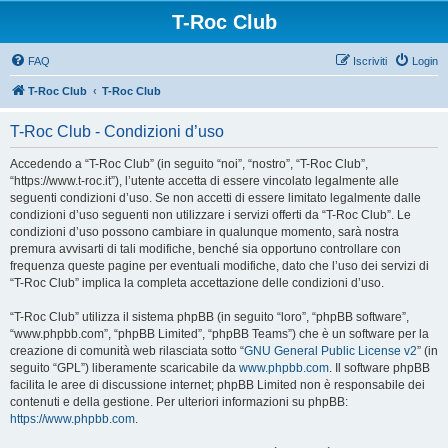
T-Roc Club
FAQ
Iscriviti
Login
T-Roc Club
T-Roc Club
T-Roc Club - Condizioni d’uso
Accedendo a “T-Roc Club” (in seguito “noi”, “nostro”, “T-Roc Club”,
“https://www.t-roc.it”), l’utente accetta di essere vincolato legalmente alle
seguenti condizioni d’uso. Se non accetti di essere limitato legalmente dalle
condizioni d’uso seguenti non utilizzare i servizi offerti da “T-Roc Club”. Le
condizioni d’uso possono cambiare in qualunque momento, sarà nostra
premura avvisarti di tali modifiche, benché sia opportuno controllare con
frequenza queste pagine per eventuali modifiche, dato che l’uso dei servizi di
“T-Roc Club” implica la completa accettazione delle condizioni d’uso.
“T-Roc Club” utilizza il sistema phpBB (in seguito “loro”, “phpBB software”,
“www.phpbb.com”, “phpBB Limited”, “phpBB Teams”) che è un software per la
creazione di comunità web rilasciata sotto “
GNU General Public License v2
” (in
seguito “GPL”) liberamente scaricabile da
www.phpbb.com
. Il software phpBB
facilita le aree di discussione internet; phpBB Limited non è responsabile dei
contenuti e della gestione. Per ulteriori informazioni su phpBB:
https://www.phpbb.com
.