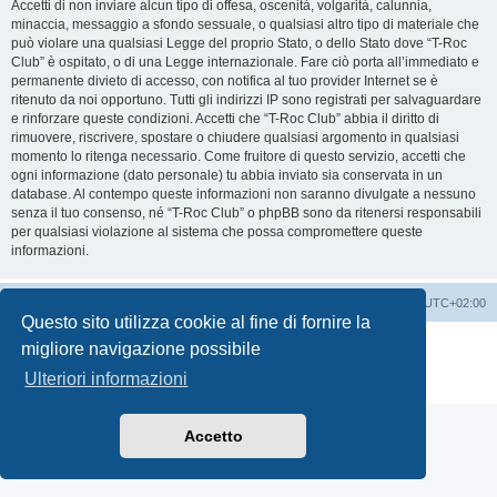
Accetti di non inviare alcun tipo di offesa, oscenità, volgarità, calunnia,
minaccia, messaggio a sfondo sessuale, o qualsiasi altro tipo di materiale che
può violare una qualsiasi Legge del proprio Stato, o dello Stato dove “T-Roc
Club” è ospitato, o di una Legge internazionale. Fare ciò porta all’immediato e
permanente divieto di accesso, con notifica al tuo provider Internet se è
ritenuto da noi opportuno. Tutti gli indirizzi IP sono registrati per salvaguardare
e rinforzare queste condizioni. Accetti che “T-Roc Club” abbia il diritto di
rimuovere, riscrivere, spostare o chiudere qualsiasi argomento in qualsiasi
momento lo ritenga necessario. Come fruitore di questo servizio, accetti che
ogni informazione (dato personale) tu abbia inviato sia conservata in un
database. Al contempo queste informazioni non saranno divulgate a nessuno
senza il tuo consenso, né “T-Roc Club” o phpBB sono da ritenersi responsabili
per qualsiasi violazione al sistema che possa compromettere queste
informazioni.
T-Roc Club
T-Roc Club
Tutti gli orari sono
UTC+02:00
Questo sito utilizza cookie al fine di fornire la
Creato da
phpBB
® Forum Software © phpBB Limited
migliore navigazione possibile
Traduzione Italiana
phpBB-Italia.it
Ulteriori informazioni
Privacy
|
Condizioni
Accetto