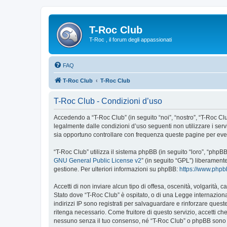
T-Roc Club
T-Roc , il forum degli appassionati
FAQ
T-Roc Club
T-Roc Club
T-Roc Club - Condizioni d’uso
Accedendo a “T-Roc Club” (in seguito “noi”, “nostro”, “T-Roc Club
legalmente dalle condizioni d’uso seguenti non utilizzare i ser
sia opportuno controllare con frequenza queste pagine per event
“T-Roc Club” utilizza il sistema phpBB (in seguito “loro”, “php
GNU General Public License v2
” (in seguito “GPL”) liberament
gestione. Per ulteriori informazioni su phpBB:
https://www.php
Accetti di non inviare alcun tipo di offesa, oscenità, volgarità,
Stato dove “T-Roc Club” è ospitato, o di una Legge internazional
indirizzi IP sono registrati per salvaguardare e rinforzare quest
ritenga necessario. Come fruitore di questo servizio, accetti c
nessuno senza il tuo consenso, né “T-Roc Club” o phpBB sono d