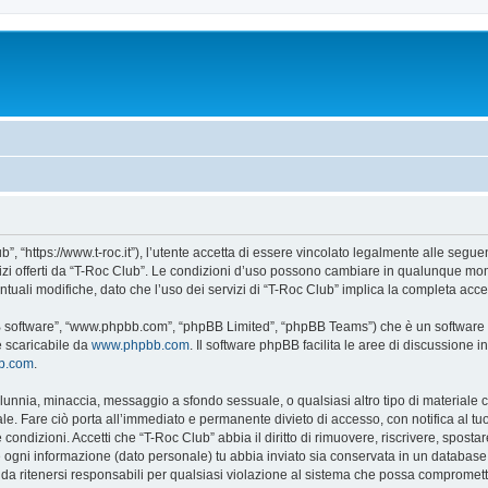
”, “https://www.t-roc.it”), l’utente accetta di essere vincolato legalmente alle seguen
vizi offerti da “T-Roc Club”. Le condizioni d’uso possono cambiare in qualunque mom
uali modifiche, dato che l’uso dei servizi di “T-Roc Club” implica la completa acce
BB software”, “www.phpbb.com”, “phpBB Limited”, “phpBB Teams”) che è un software p
e scaricabile da
www.phpbb.com
. Il software phpBB facilita le aree di discussione
bb.com
.
 calunnia, minaccia, messaggio a sfondo sessuale, o qualsiasi altro tipo di materiale
e. Fare ciò porta all’immediato e permanente divieto di accesso, con notifica al tuo p
e condizioni. Accetti che “T-Roc Club” abbia il diritto di rimuovere, riscrivere, spo
he ogni informazione (dato personale) tu abbia inviato sia conservata in un databa
a ritenersi responsabili per qualsiasi violazione al sistema che possa compromett