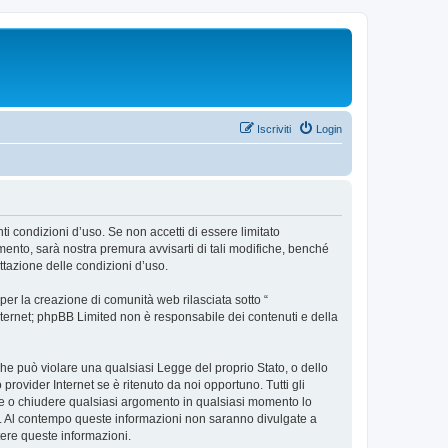
Iscriviti
Login
ti condizioni d’uso. Se non accetti di essere limitato
ento, sarà nostra premura avvisarti di tali modifiche, benché
ttazione delle condizioni d’uso.
er la creazione di comunità web rilasciata sotto “
 internet; phpBB Limited non è responsabile dei contenuti e della
 che può violare una qualsiasi Legge del proprio Stato, o dello
rovider Internet se è ritenuto da noi opportuno. Tutti gli
stare o chiudere qualsiasi argomento in qualsiasi momento lo
se. Al contempo queste informazioni non saranno divulgate a
ere queste informazioni.