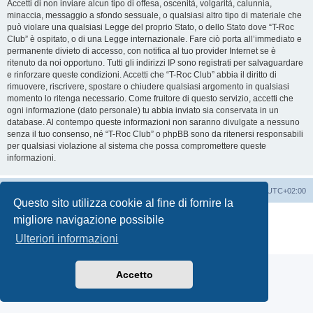
Accetti di non inviare alcun tipo di offesa, oscenità, volgarità, calunnia,
minaccia, messaggio a sfondo sessuale, o qualsiasi altro tipo di materiale che
può violare una qualsiasi Legge del proprio Stato, o dello Stato dove “T-Roc
Club” è ospitato, o di una Legge internazionale. Fare ciò porta all’immediato e
permanente divieto di accesso, con notifica al tuo provider Internet se è
ritenuto da noi opportuno. Tutti gli indirizzi IP sono registrati per salvaguardare
e rinforzare queste condizioni. Accetti che “T-Roc Club” abbia il diritto di
rimuovere, riscrivere, spostare o chiudere qualsiasi argomento in qualsiasi
momento lo ritenga necessario. Come fruitore di questo servizio, accetti che
ogni informazione (dato personale) tu abbia inviato sia conservata in un
database. Al contempo queste informazioni non saranno divulgate a nessuno
senza il tuo consenso, né “T-Roc Club” o phpBB sono da ritenersi responsabili
per qualsiasi violazione al sistema che possa compromettere queste
informazioni.
T-Roc Club
T-Roc Club
Tutti gli orari sono
UTC+02:00
Questo sito utilizza cookie al fine di fornire la
Creato da
phpBB
® Forum Software © phpBB Limited
migliore navigazione possibile
Traduzione Italiana
phpBB-Italia.it
Ulteriori informazioni
Privacy
|
Condizioni
Accetto