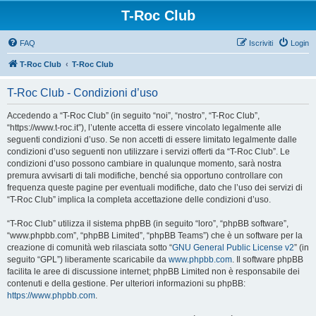
T-Roc Club
FAQ
Iscriviti
Login
T-Roc Club
T-Roc Club
T-Roc Club - Condizioni d’uso
Accedendo a “T-Roc Club” (in seguito “noi”, “nostro”, “T-Roc Club”,
“https://www.t-roc.it”), l’utente accetta di essere vincolato legalmente alle
seguenti condizioni d’uso. Se non accetti di essere limitato legalmente dalle
condizioni d’uso seguenti non utilizzare i servizi offerti da “T-Roc Club”. Le
condizioni d’uso possono cambiare in qualunque momento, sarà nostra
premura avvisarti di tali modifiche, benché sia opportuno controllare con
frequenza queste pagine per eventuali modifiche, dato che l’uso dei servizi di
“T-Roc Club” implica la completa accettazione delle condizioni d’uso.
“T-Roc Club” utilizza il sistema phpBB (in seguito “loro”, “phpBB software”,
“www.phpbb.com”, “phpBB Limited”, “phpBB Teams”) che è un software per la
creazione di comunità web rilasciata sotto “
GNU General Public License v2
” (in
seguito “GPL”) liberamente scaricabile da
www.phpbb.com
. Il software phpBB
facilita le aree di discussione internet; phpBB Limited non è responsabile dei
contenuti e della gestione. Per ulteriori informazioni su phpBB:
https://www.phpbb.com
.