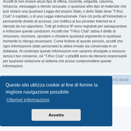
Accetti di non inviare alcun tipo di offesa, oscenità, volgarità, calunnia,
minaccia, messaggio a sfondo sessuale, o qualsiasi altro tipo di materiale che
può violare una qualsiasi Legge del proprio Stato, o dello Stato dove “T-Roc
Club” è ospitato, o di una Legge internazionale. Fare ciò porta all’immediato e
permanente divieto di accesso, con notifica al tuo provider Internet se è
ritenuto da noi opportuno. Tutti gli indirizzi IP sono registrati per salvaguardare
e rinforzare queste condizioni. Accetti che “T-Roc Club” abbia il diritto di
rimuovere, riscrivere, spostare o chiudere qualsiasi argomento in qualsiasi
momento lo ritenga necessario. Come fruitore di questo servizio, accetti che
ogni informazione (dato personale) tu abbia inviato sia conservata in un
database. Al contempo queste informazioni non saranno divulgate a nessuno
senza il tuo consenso, né “T-Roc Club” o phpBB sono da ritenersi responsabili
per qualsiasi violazione al sistema che possa compromettere queste
informazioni.
T-Roc Club
T-Roc Club
Tutti gli orari sono
UTC+02:00
Questo sito utilizza cookie al fine di fornire la
Creato da
phpBB
® Forum Software © phpBB Limited
migliore navigazione possibile
Traduzione Italiana
phpBB-Italia.it
Ulteriori informazioni
Privacy
|
Condizioni
Accetto