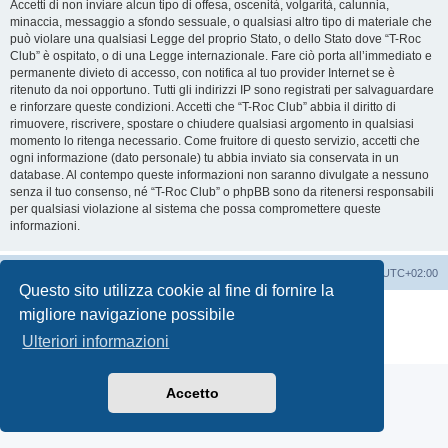
Accetti di non inviare alcun tipo di offesa, oscenità, volgarità, calunnia,
minaccia, messaggio a sfondo sessuale, o qualsiasi altro tipo di materiale che
può violare una qualsiasi Legge del proprio Stato, o dello Stato dove “T-Roc
Club” è ospitato, o di una Legge internazionale. Fare ciò porta all’immediato e
permanente divieto di accesso, con notifica al tuo provider Internet se è
ritenuto da noi opportuno. Tutti gli indirizzi IP sono registrati per salvaguardare
e rinforzare queste condizioni. Accetti che “T-Roc Club” abbia il diritto di
rimuovere, riscrivere, spostare o chiudere qualsiasi argomento in qualsiasi
momento lo ritenga necessario. Come fruitore di questo servizio, accetti che
ogni informazione (dato personale) tu abbia inviato sia conservata in un
database. Al contempo queste informazioni non saranno divulgate a nessuno
senza il tuo consenso, né “T-Roc Club” o phpBB sono da ritenersi responsabili
per qualsiasi violazione al sistema che possa compromettere queste
informazioni.
T-Roc Club
T-Roc Club
Tutti gli orari sono
UTC+02:00
Questo sito utilizza cookie al fine di fornire la
Creato da
phpBB
® Forum Software © phpBB Limited
migliore navigazione possibile
Traduzione Italiana
phpBB-Italia.it
Ulteriori informazioni
Privacy
|
Condizioni
Accetto