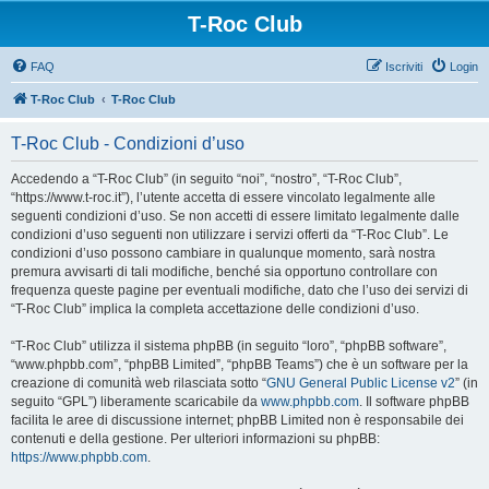
T-Roc Club
FAQ
Iscriviti
Login
T-Roc Club
T-Roc Club
T-Roc Club - Condizioni d’uso
Accedendo a “T-Roc Club” (in seguito “noi”, “nostro”, “T-Roc Club”,
“https://www.t-roc.it”), l’utente accetta di essere vincolato legalmente alle
seguenti condizioni d’uso. Se non accetti di essere limitato legalmente dalle
condizioni d’uso seguenti non utilizzare i servizi offerti da “T-Roc Club”. Le
condizioni d’uso possono cambiare in qualunque momento, sarà nostra
premura avvisarti di tali modifiche, benché sia opportuno controllare con
frequenza queste pagine per eventuali modifiche, dato che l’uso dei servizi di
“T-Roc Club” implica la completa accettazione delle condizioni d’uso.
“T-Roc Club” utilizza il sistema phpBB (in seguito “loro”, “phpBB software”,
“www.phpbb.com”, “phpBB Limited”, “phpBB Teams”) che è un software per la
creazione di comunità web rilasciata sotto “
GNU General Public License v2
” (in
seguito “GPL”) liberamente scaricabile da
www.phpbb.com
. Il software phpBB
facilita le aree di discussione internet; phpBB Limited non è responsabile dei
contenuti e della gestione. Per ulteriori informazioni su phpBB:
https://www.phpbb.com
.