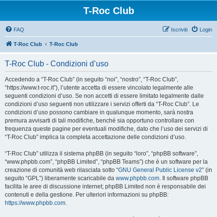
T-Roc Club
FAQ
Iscriviti
Login
T-Roc Club
T-Roc Club
T-Roc Club - Condizioni d’uso
Accedendo a “T-Roc Club” (in seguito “noi”, “nostro”, “T-Roc Club”,
“https://www.t-roc.it”), l’utente accetta di essere vincolato legalmente alle
seguenti condizioni d’uso. Se non accetti di essere limitato legalmente dalle
condizioni d’uso seguenti non utilizzare i servizi offerti da “T-Roc Club”. Le
condizioni d’uso possono cambiare in qualunque momento, sarà nostra
premura avvisarti di tali modifiche, benché sia opportuno controllare con
frequenza queste pagine per eventuali modifiche, dato che l’uso dei servizi di
“T-Roc Club” implica la completa accettazione delle condizioni d’uso.
“T-Roc Club” utilizza il sistema phpBB (in seguito “loro”, “phpBB software”,
“www.phpbb.com”, “phpBB Limited”, “phpBB Teams”) che è un software per la
creazione di comunità web rilasciata sotto “
GNU General Public License v2
” (in
seguito “GPL”) liberamente scaricabile da
www.phpbb.com
. Il software phpBB
facilita le aree di discussione internet; phpBB Limited non è responsabile dei
contenuti e della gestione. Per ulteriori informazioni su phpBB:
https://www.phpbb.com
.