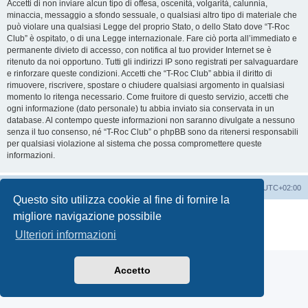
Accetti di non inviare alcun tipo di offesa, oscenità, volgarità, calunnia,
minaccia, messaggio a sfondo sessuale, o qualsiasi altro tipo di materiale che
può violare una qualsiasi Legge del proprio Stato, o dello Stato dove “T-Roc
Club” è ospitato, o di una Legge internazionale. Fare ciò porta all’immediato e
permanente divieto di accesso, con notifica al tuo provider Internet se è
ritenuto da noi opportuno. Tutti gli indirizzi IP sono registrati per salvaguardare
e rinforzare queste condizioni. Accetti che “T-Roc Club” abbia il diritto di
rimuovere, riscrivere, spostare o chiudere qualsiasi argomento in qualsiasi
momento lo ritenga necessario. Come fruitore di questo servizio, accetti che
ogni informazione (dato personale) tu abbia inviato sia conservata in un
database. Al contempo queste informazioni non saranno divulgate a nessuno
senza il tuo consenso, né “T-Roc Club” o phpBB sono da ritenersi responsabili
per qualsiasi violazione al sistema che possa compromettere queste
informazioni.
T-Roc Club
T-Roc Club
Tutti gli orari sono
UTC+02:00
Questo sito utilizza cookie al fine di fornire la
Creato da
phpBB
® Forum Software © phpBB Limited
migliore navigazione possibile
Traduzione Italiana
phpBB-Italia.it
Ulteriori informazioni
Privacy
|
Condizioni
Accetto