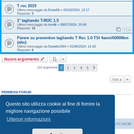
T roc 2019
Ultimo messaggio da
Ennio56
«
03/10/2024, 12:17
Risposte:
3
1° tagliando T-ROC 1.5
Ultimo messaggio da
torelik
«
08/07/2024, 20:49
Risposte:
15
1
2
Parere su preventivo tagliando T Roc 1.0 TSI 4anni/60000km
(alto)
Ultimo messaggio da
Daniele1964
«
01/06/2024, 14:18
Risposte:
6
Nuovo argomento
1
2
3
4
5
Prossimo
110 argomenti
Vai a
PERMESSI FORUM
Non puoi
aprire nuovi argomenti
Non puoi
rispondere negli argomenti
Questo sito utilizza cookie al fine di fornire la
Non puoi
modificare i tuoi messaggi
migliore navigazione possibile
Non puoi
cancellare i tuoi messaggi
Non puoi
inviare allegati
Ulteriori informazioni
T-Roc Club
T-Roc Club
Tutti gli orari sono
UTC+02:00