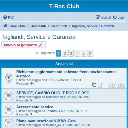
T-Roc Club
FAQ
Iscriviti
Login
T-Roc Club
T-Roc Club
T-Roc Tech
Tagliandi, Service e Garanzia
Tagliandi, Service e Garanzia
Nuovo argomento
1
2
3
4
5
Prossimo
110 argomenti
Argomenti
Richiamo: aggiornamento software freno stazionamento
elettrico
Ultimo messaggio da
GC9
«
17/06/2019, 22:03
Risposte:
84
1
6
7
8
9
…
SERVICE, CAMBIO OLIO, T ROC 2.0 DSG
Ultimo messaggio da
Rocsteve79
«
14/06/2026, 8:06
Risposte:
5
Azzeramento service
Ultimo messaggio da
1marco53
«
31/05/2026, 7:19
Risposte:
3
Piano manutenzione VW We Care
Ultimo messaggio da
tatanka_67
«
15/04/2026, 23:18