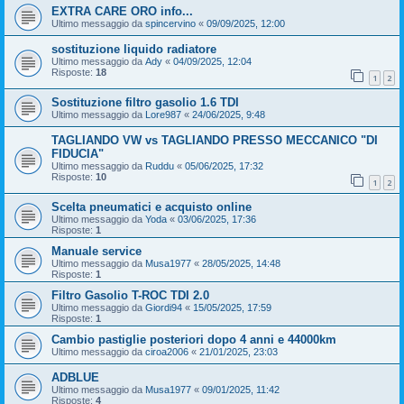
EXTRA CARE ORO info...
Ultimo messaggio da
spincervino
«
09/09/2025, 12:00
sostituzione liquido radiatore
Ultimo messaggio da
Ady
«
04/09/2025, 12:04
Risposte:
18
1
2
Sostituzione filtro gasolio 1.6 TDI
Ultimo messaggio da
Lore987
«
24/06/2025, 9:48
TAGLIANDO VW vs TAGLIANDO PRESSO MECCANICO "DI
FIDUCIA"
Ultimo messaggio da
Ruddu
«
05/06/2025, 17:32
Risposte:
10
1
2
Scelta pneumatici e acquisto online
Ultimo messaggio da
Yoda
«
03/06/2025, 17:36
Risposte:
1
Manuale service
Ultimo messaggio da
Musa1977
«
28/05/2025, 14:48
Risposte:
1
Filtro Gasolio T-ROC TDI 2.0
Ultimo messaggio da
Giordi94
«
15/05/2025, 17:59
Risposte:
1
Cambio pastiglie posteriori dopo 4 anni e 44000km
Ultimo messaggio da
ciroa2006
«
21/01/2025, 23:03
ADBLUE
Ultimo messaggio da
Musa1977
«
09/01/2025, 11:42
Risposte:
4