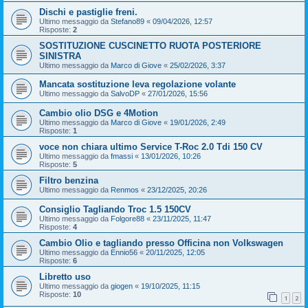
Dischi e pastiglie freni.
Ultimo messaggio da
Stefano89
«
09/04/2026, 12:57
Risposte:
2
SOSTITUZIONE CUSCINETTO RUOTA POSTERIORE
SINISTRA
Ultimo messaggio da
Marco di Giove
«
25/02/2026, 3:37
Mancata sostituzione leva regolazione volante
Ultimo messaggio da
SalvoDP
«
27/01/2026, 15:56
Cambio olio DSG e 4Motion
Ultimo messaggio da
Marco di Giove
«
19/01/2026, 2:49
Risposte:
1
voce non chiara ultimo Service T-Roc 2.0 Tdi 150 CV
Ultimo messaggio da
fmassi
«
13/01/2026, 10:26
Risposte:
5
Filtro benzina
Ultimo messaggio da
Renmos
«
23/12/2025, 20:26
Consiglio Tagliando Troc 1.5 150CV
Ultimo messaggio da
Folgore88
«
23/11/2025, 11:47
Risposte:
4
Cambio Olio e tagliando presso Officina non Volkswagen
Ultimo messaggio da
Ennio56
«
20/11/2025, 12:05
Risposte:
6
Libretto uso
Ultimo messaggio da
giogen
«
19/10/2025, 11:15
Risposte:
10
1
2