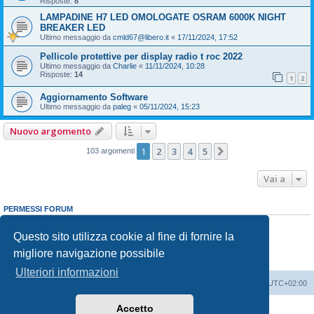
Risposte:
8
LAMPADINE H7 LED OMOLOGATE OSRAM 6000K NIGHT
BREAKER LED
Ultimo messaggio da
cmld67@libero.it
«
17/11/2024, 17:52
Pellicole protettive per display radio t roc 2022
Ultimo messaggio da
Charlie
«
11/11/2024, 10:28
Risposte:
14
1
2
Aggiornamento Software
Ultimo messaggio da
paleg
«
05/11/2024, 15:23
Nuovo argomento
1
2
3
4
5
Prossimo
103 argomenti
Vai a
PERMESSI FORUM
Non puoi
aprire nuovi argomenti
Non puoi
rispondere negli argomenti
Questo sito utilizza cookie al fine di fornire la
Non puoi
modificare i tuoi messaggi
migliore navigazione possibile
Non puoi
cancellare i tuoi messaggi
Non puoi
inviare allegati
Ulteriori informazioni
T-Roc Club
T-Roc Club
Tutti gli orari sono
UTC+02:00
Accetto
Creato da
phpBB
® Forum Software © phpBB Limited