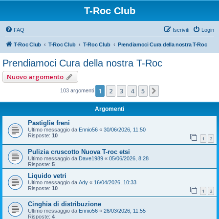
T-Roc Club
FAQ
Iscriviti
Login
T-Roc Club
T-Roc Club
T-Roc Club
Prendiamoci Cura della nostra T-Roc
Prendiamoci Cura della nostra T-Roc
Nuovo argomento
1
2
3
4
5
Prossimo
103 argomenti
Argomenti
Pastiglie freni
Ultimo messaggio da
Ennio56
«
30/06/2026, 11:50
Risposte:
10
1
2
Pulizia cruscotto Nuova T-roc etsi
Ultimo messaggio da
Dave1989
«
05/06/2026, 8:28
Risposte:
5
Liquido vetri
Ultimo messaggio da
Ady
«
16/04/2026, 10:33
Risposte:
10
1
2
Cinghia di distribuzione
Ultimo messaggio da
Ennio56
«
26/03/2026, 11:55
Risposte:
4