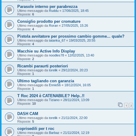
Parasole interno per parabrezza
Ultimo messaggio da
Ruddu
«
17/06/2025, 18:45
Risposte:
6
Consiglio prodotto per cromature
Ultimo messaggio da
Roran
«
27/05/2025, 15:26
Risposte:
4
Pistola avvitatore per prossimo cambio gomme... quale?
Ultimo messaggio da
tatanka_67
«
19/03/2025, 20:55
Risposte:
4
Macchie su Active Info Display
Ultimo messaggio da
noodles78
«
12/02/2025, 13:40
Risposte:
2
Ricambi paraurti posteriori
Ultimo messaggio da
torelik
«
29/12/2024, 20:23
Risposte:
1
Ultimo tagliando con garanzia
Ultimo messaggio da
Ennio56
«
18/12/2024, 16:05
Risposte:
1
T Roc 2024 è CATENABILE? Help..!!
Ultimo messaggio da
Tiziano
«
28/11/2024, 13:09
Risposte:
10
1
2
DASH CAM
Ultimo messaggio da
torelik
«
21/11/2024, 22:00
Risposte:
5
coprisedili per t roc
Ultimo messaggio da
Barbaz
«
21/11/2024, 12:19