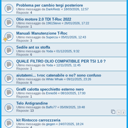
Problema per cambio tergi posteriore
Ultimo messaggio da
DarkRedz
«
18/03/2026, 12:57
Risposte:
4
Olio motore 2.0 TDI T-Roc 2022
Ultimo messaggio da
1961Steve
«
26/01/2026, 17:22
Risposte:
1
Manuali Manutenzione T-Roc
Ultimo messaggio da
Superza
«
05/01/2026, 12:43
Risposte:
3
Sedile ant sx stoffa
Ultimo messaggio da
Yoda
«
01/12/2025, 9:32
Risposte:
6
QUALE FILTRO OLIO COMPATIBILE PER TSI 1.0 ?
Ultimo messaggio da
Yoda
«
12/11/2025, 11:45
Risposte:
1
aiutatemi... t-roc catenabile o no? sono confuso
Ultimo messaggio da
White Whale
«
09/11/2025, 23:26
Risposte:
6
Graffi calotta specchietto esterno nero
Ultimo messaggio da
Ennio56
«
08/10/2025, 17:00
Risposte:
1
Telo Antigrandine
Ultimo messaggio da
Baffo77
«
05/09/2025, 19:48
Risposte:
13
1
2
kit Rintocco carrozzzeria
Ultimo messaggio da
giogen
«
24/07/2025, 18:24
Risposte:
4