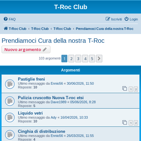
T-Roc Club
FAQ
Iscriviti
Login
T-Roc Club
T-Roc Club
T-Roc Club
Prendiamoci Cura della nostra T-Roc
Prendiamoci Cura della nostra T-Roc
Nuovo argomento
1
2
3
4
5
Prossimo
103 argomenti
Argomenti
Pastiglie freni
Ultimo messaggio da
Ennio56
«
30/06/2026, 11:50
Risposte:
10
1
2
Pulizia cruscotto Nuova T-roc etsi
Ultimo messaggio da
Dave1989
«
05/06/2026, 8:28
Risposte:
5
Liquido vetri
Ultimo messaggio da
Ady
«
16/04/2026, 10:33
Risposte:
10
1
2
Cinghia di distribuzione
Ultimo messaggio da
Ennio56
«
26/03/2026, 11:55
Risposte:
4