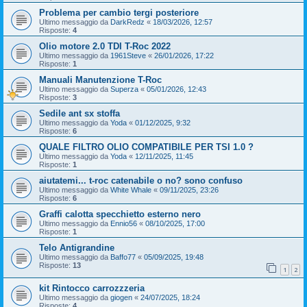
Problema per cambio tergi posteriore
Ultimo messaggio da
DarkRedz
«
18/03/2026, 12:57
Risposte:
4
Olio motore 2.0 TDI T-Roc 2022
Ultimo messaggio da
1961Steve
«
26/01/2026, 17:22
Risposte:
1
Manuali Manutenzione T-Roc
Ultimo messaggio da
Superza
«
05/01/2026, 12:43
Risposte:
3
Sedile ant sx stoffa
Ultimo messaggio da
Yoda
«
01/12/2025, 9:32
Risposte:
6
QUALE FILTRO OLIO COMPATIBILE PER TSI 1.0 ?
Ultimo messaggio da
Yoda
«
12/11/2025, 11:45
Risposte:
1
aiutatemi... t-roc catenabile o no? sono confuso
Ultimo messaggio da
White Whale
«
09/11/2025, 23:26
Risposte:
6
Graffi calotta specchietto esterno nero
Ultimo messaggio da
Ennio56
«
08/10/2025, 17:00
Risposte:
1
Telo Antigrandine
Ultimo messaggio da
Baffo77
«
05/09/2025, 19:48
Risposte:
13
1
2
kit Rintocco carrozzzeria
Ultimo messaggio da
giogen
«
24/07/2025, 18:24
Risposte:
4