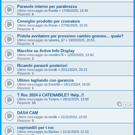
Parasole interno per parabrezza
Ultimo messaggio da
Ruddu
«
17/06/2025, 18:45
Risposte:
6
Consiglio prodotto per cromature
Ultimo messaggio da
Roran
«
27/05/2025, 15:26
Risposte:
4
Pistola avvitatore per prossimo cambio gomme... quale?
Ultimo messaggio da
tatanka_67
«
19/03/2025, 20:55
Risposte:
4
Macchie su Active Info Display
Ultimo messaggio da
noodles78
«
12/02/2025, 13:40
Risposte:
2
Ricambi paraurti posteriori
Ultimo messaggio da
torelik
«
29/12/2024, 20:23
Risposte:
1
Ultimo tagliando con garanzia
Ultimo messaggio da
Ennio56
«
18/12/2024, 16:05
Risposte:
1
T Roc 2024 è CATENABILE? Help..!!
Ultimo messaggio da
Tiziano
«
28/11/2024, 13:09
Risposte:
10
1
2
DASH CAM
Ultimo messaggio da
torelik
«
21/11/2024, 22:00
Risposte:
5
coprisedili per t roc
Ultimo messaggio da
Barbaz
«
21/11/2024, 12:19