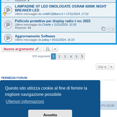
Risposte:
8
LAMPADINE H7 LED OMOLOGATE OSRAM 6000K NIGHT
BREAKER LED
Ultimo messaggio da
cmld67@libero.it
«
17/11/2024, 17:52
Pellicole protettive per display radio t roc 2022
Ultimo messaggio da
Charlie
«
11/11/2024, 10:28
Risposte:
14
1
2
Aggiornamento Software
Ultimo messaggio da
paleg
«
05/11/2024, 15:23
Nuovo argomento
1
2
3
4
5
Prossimo
103 argomenti
Vai a
PERMESSI FORUM
Non puoi
aprire nuovi argomenti
Non puoi
rispondere negli argomenti
Questo sito utilizza cookie al fine di fornire la
Non puoi
modificare i tuoi messaggi
migliore navigazione possibile
Non puoi
cancellare i tuoi messaggi
Non puoi
inviare allegati
Ulteriori informazioni
T-Roc Club
T-Roc Club
Tutti gli orari sono
UTC+02:00
Accetto
Creato da
phpBB
® Forum Software © phpBB Limited