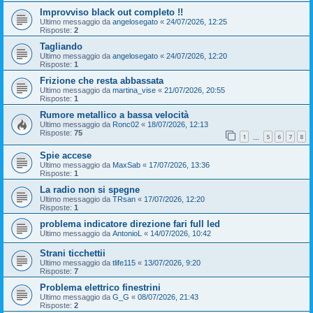
Improvviso black out completo !!
Ultimo messaggio da
angelosegato
«
24/07/2026, 12:25
Risposte:
2
Tagliando
Ultimo messaggio da
angelosegato
«
24/07/2026, 12:20
Risposte:
1
Frizione che resta abbassata
Ultimo messaggio da
martina_vise
«
21/07/2026, 20:55
Risposte:
1
Rumore metallico a bassa velocità
Ultimo messaggio da
Ronc02
«
18/07/2026, 12:13
Risposte:
75
1
5
6
7
8
…
Spie accese
Ultimo messaggio da
MaxSab
«
17/07/2026, 13:36
Risposte:
1
La radio non si spegne
Ultimo messaggio da
TRsan
«
17/07/2026, 12:20
Risposte:
1
problema indicatore direzione fari full led
Ultimo messaggio da
AntonioL
«
14/07/2026, 10:42
Strani ticchettii
Ultimo messaggio da
tlife115
«
13/07/2026, 9:20
Risposte:
7
Problema elettrico finestrini
Ultimo messaggio da
G_G
«
08/07/2026, 21:43
Risposte:
2