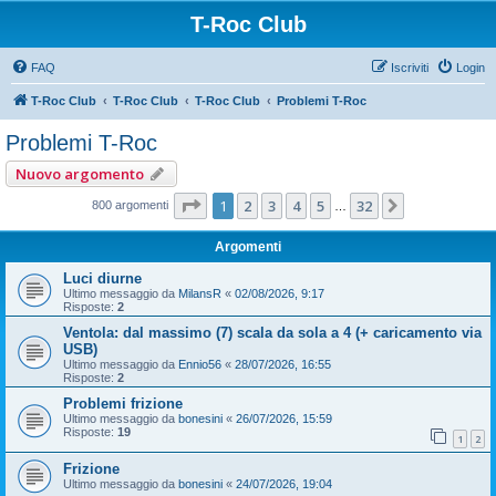
T-Roc Club
FAQ
Iscriviti
Login
T-Roc Club
T-Roc Club
T-Roc Club
Problemi T-Roc
Problemi T-Roc
Nuovo argomento
Pagina
1
di
32
1
2
3
4
5
32
Prossimo
800 argomenti
…
Argomenti
Luci diurne
Ultimo messaggio da
MilansR
«
02/08/2026, 9:17
Risposte:
2
Ventola: dal massimo (7) scala da sola a 4 (+ caricamento via
USB)
Ultimo messaggio da
Ennio56
«
28/07/2026, 16:55
Risposte:
2
Problemi frizione
Ultimo messaggio da
bonesini
«
26/07/2026, 15:59
Risposte:
19
1
2
Frizione
Ultimo messaggio da
bonesini
«
24/07/2026, 19:04