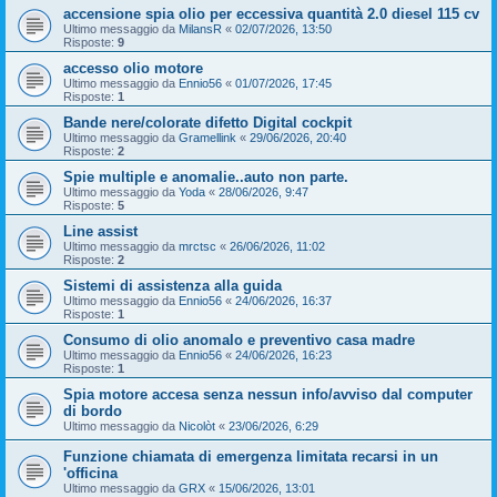
accensione spia olio per eccessiva quantità 2.0 diesel 115 cv
Ultimo messaggio da
MilansR
«
02/07/2026, 13:50
Risposte:
9
accesso olio motore
Ultimo messaggio da
Ennio56
«
01/07/2026, 17:45
Risposte:
1
Bande nere/colorate difetto Digital cockpit
Ultimo messaggio da
Gramellink
«
29/06/2026, 20:40
Risposte:
2
Spie multiple e anomalie..auto non parte.
Ultimo messaggio da
Yoda
«
28/06/2026, 9:47
Risposte:
5
Line assist
Ultimo messaggio da
mrctsc
«
26/06/2026, 11:02
Risposte:
2
Sistemi di assistenza alla guida
Ultimo messaggio da
Ennio56
«
24/06/2026, 16:37
Risposte:
1
Consumo di olio anomalo e preventivo casa madre
Ultimo messaggio da
Ennio56
«
24/06/2026, 16:23
Risposte:
1
Spia motore accesa senza nessun info/avviso dal computer
di bordo
Ultimo messaggio da
Nicolòt
«
23/06/2026, 6:29
Funzione chiamata di emergenza limitata recarsi in un
'officina
Ultimo messaggio da
GRX
«
15/06/2026, 13:01