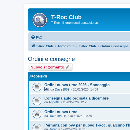
T-Roc Club
T-Roc , il forum degli appassionati
FAQ
T-Roc Club
T-Roc Club
T-Roc Club
Ordini e consegne
Ordini e consegne
Nuovo argomento
ARGOMENTI
Ordini nuova t roc 2026 - Sondaggio
da
Dave1989
»
20/01/2026, 14:54
Consegna auto ordinata a dicembre
da
Agno81
»
23/03/2026, 12:23
Ordini nuova t roc
da
Dave1989
»
29/09/2025, 10:35
Permuta con pvv per nuovo T-Roc, qualcuno l'h
da
Roran
»
17/02/2026, 11:31