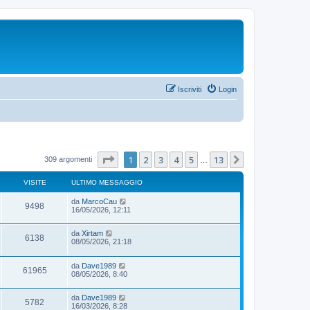
Iscriviti
Login
Pagina
1
di
13
1
2
3
4
5
13
Prossimo
309 argomenti
…
VISITE
ULTIMO MESSAGGIO
da
MarcoCau
9498
16/05/2026, 12:11
da
Xirtam
6138
08/05/2026, 21:18
da
Dave1989
61965
08/05/2026, 8:40
da
Dave1989
5782
16/03/2026, 8:28