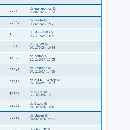
da
gaetano_roc
36864
22/06/2025, 11:22
da
Lusilla
58445
03/02/2025, 1:17
da
Mattia1703
16587
09/12/2024, 15:59
da
Fly969
20740
04/12/2024, 10:56
da
Zerton
16177
13/11/2024, 13:55
da
Dadde77
26845
04/11/2024, 14:59
da
ALFREDO75@
27050
29/10/2024, 19:04
da
Gabro
19806
09/10/2024, 15:55
da
Gabro
23713
04/10/2024, 10:40
da
Mavge
52581
01/08/2024, 22:16
da
elvism92