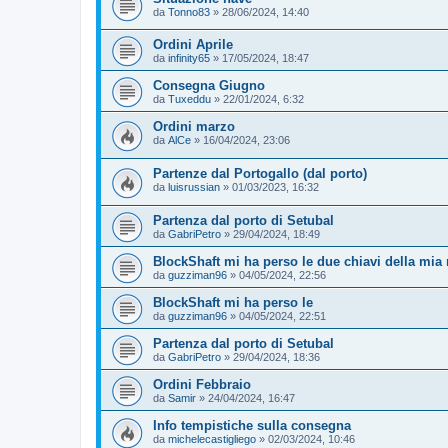
da
Tonno83
»
28/06/2024, 14:40
Ordini Aprile
da
infinity65
»
17/05/2024, 18:47
Consegna Giugno
da
Tuxeddu
»
22/01/2024, 6:32
Ordini marzo
da
AlCe
»
16/04/2024, 23:06
Partenze dal Portogallo (dal porto)
da
luisrussian
»
01/03/2023, 16:32
Partenza dal porto di Setubal
da
GabriPetro
»
29/04/2024, 18:49
BlockShaft mi ha perso le due chiavi della mia
da
guzziman96
»
04/05/2024, 22:56
BlockShaft mi ha perso le
da
guzziman96
»
04/05/2024, 22:51
Partenza dal porto di Setubal
da
GabriPetro
»
29/04/2024, 18:36
Ordini Febbraio
da
Samir
»
24/04/2024, 16:47
Info tempistiche sulla consegna
da
michelecastigliego
»
02/03/2024, 10:46