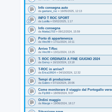
Info consegna auto
da
gaetano_roc
»
16/05/2025, 12:13
INFO T ROC SPORT
da
Lusilla
»
03/02/2025, 1:17
Info consegna
da
Mattia1703
»
09/12/2024, 15:59
Porto di appartenenza
da
Vinc99
»
17/11/2024, 10:11
Arrivo T-Roc
da
Vinc99
»
13/11/2024, 13:25
T- ROC ORDINATA A FINE GIUGNO 2024
da
Gervy
»
16/10/2024, 13:18
T-ROC in arrivo?
da
Erica19924
»
04/10/2024, 12:32
Tempi di produzione
da
Gabro
»
07/10/2024, 20:06
Come monitorare il viaggio dal Portogallo verso 
da
Fly969
»
18/09/2024, 9:07
Ordini maggio
da
Mavge
»
19/06/2024, 18:17
Situazione nave