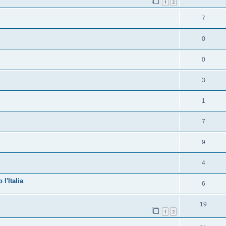
1
2
7
0
0
3
1
7
9
4
l'Italia
6
19
1
2