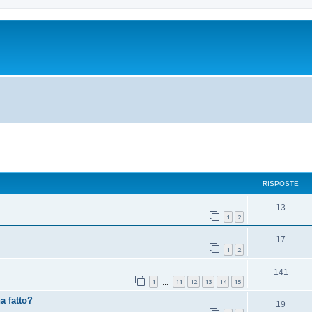
RISPOSTE
13
1
2
17
1
2
141
1
11
12
13
14
15
…
a fatto?
19