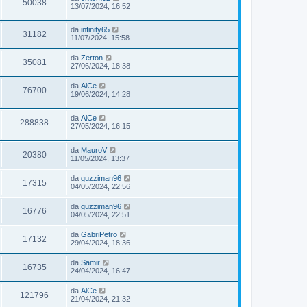
50038
13/07/2024, 16:52
da
infinity65
31182
11/07/2024, 15:58
da
Zerton
35081
27/06/2024, 18:38
da
AlCe
76700
19/06/2024, 14:28
da
AlCe
288838
27/05/2024, 16:15
da
MauroV
20380
11/05/2024, 13:37
da
guzziman96
17315
04/05/2024, 22:56
da
guzziman96
16776
04/05/2024, 22:51
da
GabriPetro
17132
29/04/2024, 18:36
da
Samir
16735
24/04/2024, 16:47
da
AlCe
121796
21/04/2024, 21:32