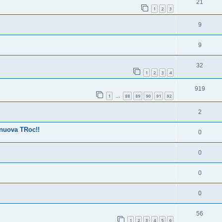
21
1
2
3
9
9
32
1
2
3
4
919
1
88
89
90
91
92
…
2
 nuova TRoc!!
0
0
0
0
56
1
2
3
4
5
6