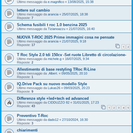
Ultimo messaggio da
e.magnifico
«
13/08/2025, 15:38
lettere sul cambio
Ultimo messaggio da
arancia
«
25/07/2025, 18:38
Risposte:
7
Schema fusibili t roc 1.0 benzina 2025
Ultimo messaggio da
Tizianoazzu
«
21/07/2025, 16:40
NUOVA T-ROC 2025 Prime immagini cosa ne pensate
Ultimo messaggio da
arancia
«
21/07/2025, 9:18
Risposte:
17
1
2
T Roc Style 2.0 tdi 150cv -Set ruote Libretto di circolazione-
Ultimo messaggio da
michele.g
«
16/07/2025, 9:34
Risposte:
2
Allestimento di base restyling TRoc R-Line
Ultimo messaggio da
.Albert.
«
09/05/2025, 20:10
Risposte:
1
IQ.Drive Pack su nuovo modello Style
Ultimo messaggio da
Lukas26
«
09/03/2025, 20:23
Risposte:
9
Differenze style +led+tech ed advanced
Ultimo messaggio da
CIDDUZZO 82
«
31/01/2025, 17:23
Risposte:
43
1
2
3
4
5
Preventivo T-Roc
Ultimo messaggio da
dado12
«
27/10/2024, 16:30
Risposte:
3
chiarimenti