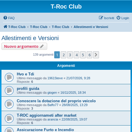
T-Roc Club
FAQ
Iscriviti
Login
T-Roc Club
T-Roc Club
T-Roc Club
Allestimenti e Versioni
Allestimenti e Versioni
Nuovo argomento
1
2
3
4
5
6
Prossimo
139 argomenti
Argomenti
Hvo e Tdi
Ultimo messaggio da
1961Steve
«
21/07/2026, 9:28
Risposte:
6
profili guida
Ultimo messaggio da
giogen
«
16/11/2025, 18:34
Conoscere la dotazione del proprio veicolo
Ultimo messaggio da
Baffo77
«
28/08/2025, 13:29
Risposte:
3
T-ROC aggiornameti after market
Ultimo messaggio da
arancia
«
22/08/2025, 19:07
Risposte:
6
Assicurazione Furto e Incendio