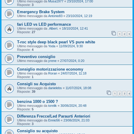
Ultimo messaggio da
Musa1977
«
23/10/2024, 17:00
Risposte:
3
Emergency Brake System
Ultimo messaggio da
Antonio83
«
23/10/2024, 12:19
fari LED vs LED performance
Ultimo messaggio da
.Albert.
«
18/10/2024, 12:41
Risposte:
27
1
2
3
T-roc style deep black pearl VS pure white
Ultimo messaggio da
Yoda
«
11/09/2024, 9:30
Risposte:
4
Preventivo consiglio
Ultimo messaggio da
yrene
«
27/07/2024, 0:20
Consiglio motorizzazione economy
Ultimo messaggio da
Roran
«
24/07/2024, 11:18
Risposte:
1
Consigli su Acquisto
Ultimo messaggio da
danielebs
«
11/07/2024, 18:08
Risposte:
39
1
2
3
4
benzina 1000 o 1500 ?
Ultimo messaggio da
torelik
«
30/06/2024, 20:48
Risposte:
5
Differenza Frecce/Led Paraurti Anteriori
Ultimo messaggio da
Ennio56
«
23/06/2024, 21:03
Risposte:
3
Consiglio su acquisto