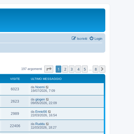
Iscriviti
Login
Pagina
1
di
8
1
2
3
4
5
8
Prossimo
197 argomenti
…
VISITE
ULTIMO MESSAGGIO
da
Noemi
6023
19/07/2026, 7:09
da
giogen
2623
09/05/2026, 22:09
da
Ennio56
2989
22/03/2026, 16:54
da
Ruddu
22406
11/03/2026, 18:27