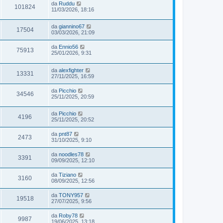
da
Ruddu
101824
11/03/2026, 18:16
da
giannino67
17504
03/03/2026, 21:09
da
Ennio56
75913
25/01/2026, 9:31
da
alexfighter
13331
27/11/2025, 16:59
da
Picchio
34546
25/11/2025, 20:59
da
Picchio
4196
25/11/2025, 20:52
da
pnt87
2473
31/10/2025, 9:10
da
noodles78
3391
09/09/2025, 12:10
da
Tiziano
3160
08/09/2025, 12:56
da
TONY957
19518
27/07/2025, 9:56
da
Roby78
9987
19/06/2025, 13:18