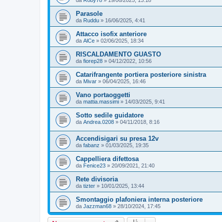
da
Roby78
»
19/06/2025, 13:18
Parasole
da
Ruddu
»
16/06/2025, 4:41
Attacco isofix anteriore
da
AlCe
»
02/06/2025, 18:34
RISCALDAMENTO GUASTO
da
fiorep28
»
04/12/2022, 10:56
Catarifrangente portiera posteriore sinistra
da
Mivar
»
06/04/2025, 16:46
Vano portaoggetti
da
mattia.massimi
»
14/03/2025, 9:41
Sotto sedile guidatore
da
Andrea.0208
»
04/11/2018, 8:16
Accendisigari su presa 12v
da
fabanz
»
01/03/2025, 19:35
Cappelliera difettosa
da
Fenice23
»
20/09/2021, 21:40
Rete divisoria
da
tizter
»
10/01/2025, 13:44
Smontaggio plafoniera interna posteriore
da
Jazzman68
»
28/10/2024, 17:45