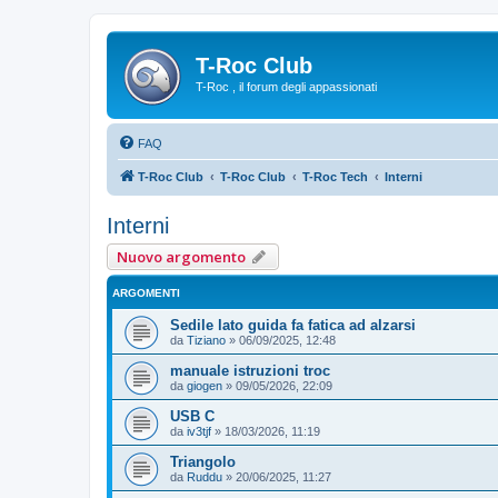
T-Roc Club
T-Roc , il forum degli appassionati
FAQ
T-Roc Club
T-Roc Club
T-Roc Tech
Interni
Interni
Nuovo argomento
ARGOMENTI
Sedile lato guida fa fatica ad alzarsi
da
Tiziano
»
06/09/2025, 12:48
manuale istruzioni troc
da
giogen
»
09/05/2026, 22:09
USB C
da
iv3tjf
»
18/03/2026, 11:19
Triangolo
da
Ruddu
»
20/06/2025, 11:27