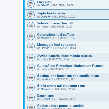
Luci piedi
da
Gian63
»
31/01/2024, 16:08
Triplo fondo baule
da
Denis76
»
16/12/2022, 10:02
Volante Scarsa Qualità?
da
micpie
»
28/12/2018, 11:20
Colorazione luci soffuse
da
Manolo78
»
10/03/2025, 9:15
Montaggio luci sottoporta
da
Davide17
»
01/05/2020, 18:51
Avviso batteria telecomando scarica
da
iv3tjf
»
03/11/2025, 18:45
Guida/Aiuto Rimozione Modanature Plancia
da
pnt87
»
31/10/2025, 9:10
Sostituzione bocchette aria condizionata
da
noodles78
»
09/09/2025, 12:10
Stoffa strana sul cruscotto t-roc
da
Nowater
»
06/09/2025, 21:48
Dasch cam
da
TONY957
»
27/07/2025, 9:56
Codice colore pomello cambio