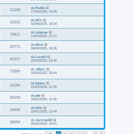
da
Ruddu
12159
17/06/2025, 19:09
da
AlCe
10231
02/06/2025, 18:34
da
zetamax
70911
14/04/2025, 21:27
da
Mivar
20771
06/04/2025, 16:46
da
Luca64
41327
26/03/2025, 16:45
da
.Albert.
72693
23/03/2025, 16:44
da
fabanz
16184
01/03/2025, 21:35
da
pite
35150
16/01/2025, 11:49
da
tizter
14035
10/01/2025, 13:44
da
Jazzman68
26054
29/10/2024, 18:51