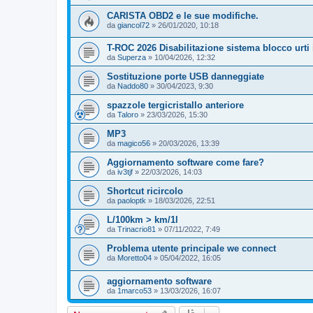
CARISTA OBD2 e le sue modifiche.
da
giancol72
»
26/01/2020, 10:18
T-ROC 2026 Disabilitazione sistema blocco urti 
da
Superza
»
10/04/2026, 12:32
Sostituzione porte USB danneggiate
da
Naddo80
»
30/04/2023, 9:30
spazzole tergicristallo anteriore
da
Taloro
»
23/03/2026, 15:30
MP3
da
magico56
»
20/03/2026, 13:39
Aggiornamento software come fare?
da
iv3tjf
»
22/03/2026, 14:03
Shortcut ricircolo
da
paoloptk
»
18/03/2026, 22:51
L/100km > km/1l
da
Trinacrio81
»
07/11/2022, 7:49
Problema utente principale we connect
da
Moretto04
»
05/04/2022, 16:05
aggiornamento software
da
1marco53
»
13/03/2026, 16:07