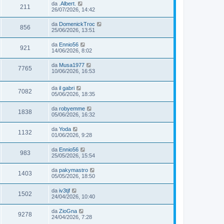
da
.Albert.
211
26/07/2026, 14:42
da
DomenickTroc
856
25/06/2026, 13:51
da
Ennio56
921
14/06/2026, 8:02
da
Musa1977
7765
10/06/2026, 16:53
da
il gabri
7082
05/06/2026, 18:35
da
robyemme
1838
05/06/2026, 16:32
da
Yoda
1132
01/06/2026, 9:28
da
Ennio56
983
25/05/2026, 15:54
da
pakymastro
1403
05/05/2026, 18:50
da
iv3tjf
1502
24/04/2026, 10:40
da
ZioGna
9278
24/04/2026, 7:28