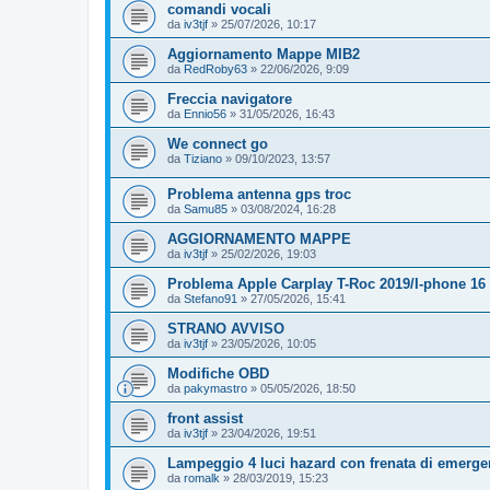
comandi vocali
da
iv3tjf
»
25/07/2026, 10:17
Aggiornamento Mappe MIB2
da
RedRoby63
»
22/06/2026, 9:09
Freccia navigatore
da
Ennio56
»
31/05/2026, 16:43
We connect go
da
Tiziano
»
09/10/2023, 13:57
Problema antenna gps troc
da
Samu85
»
03/08/2024, 16:28
AGGIORNAMENTO MAPPE
da
iv3tjf
»
25/02/2026, 19:03
Problema Apple Carplay T-Roc 2019/I-phone 16
da
Stefano91
»
27/05/2026, 15:41
STRANO AVVISO
da
iv3tjf
»
23/05/2026, 10:05
Modifiche OBD
da
pakymastro
»
05/05/2026, 18:50
front assist
da
iv3tjf
»
23/04/2026, 19:51
Lampeggio 4 luci hazard con frenata di emerg
da
romalk
»
28/03/2019, 15:23