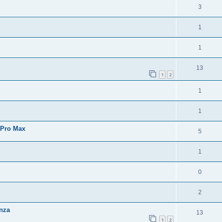
3
1
1
13
1
2
1
1
 Pro Max
5
1
0
2
enza
13
1
2