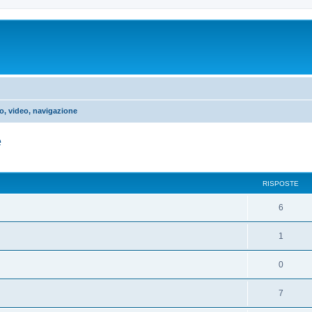
o, video, navigazione
e
RISPOSTE
6
1
0
7