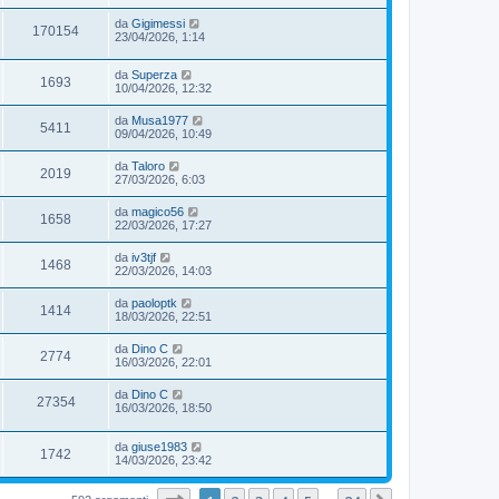
da
Gigimessi
170154
23/04/2026, 1:14
da
Superza
1693
10/04/2026, 12:32
da
Musa1977
5411
09/04/2026, 10:49
da
Taloro
2019
27/03/2026, 6:03
da
magico56
1658
22/03/2026, 17:27
da
iv3tjf
1468
22/03/2026, 14:03
da
paoloptk
1414
18/03/2026, 22:51
da
Dino C
2774
16/03/2026, 22:01
da
Dino C
27354
16/03/2026, 18:50
da
giuse1983
1742
14/03/2026, 23:42