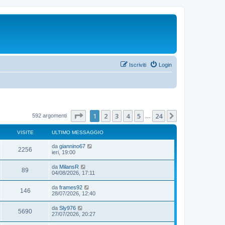
Iscriviti
Login
Pagina
1
di
24
1
2
3
4
5
24
Prossimo
592 argomenti
…
VISITE
ULTIMO MESSAGGIO
da
giannino67
2256
ieri, 19:00
da
MilansR
89
04/08/2026, 17:11
da
frames92
146
28/07/2026, 12:40
da
Sly976
5690
27/07/2026, 20:27