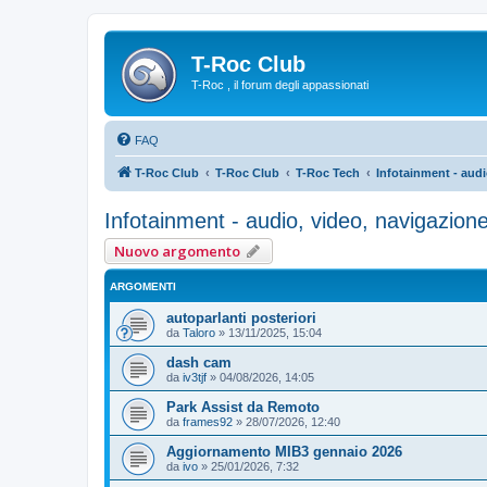
T-Roc Club
T-Roc , il forum degli appassionati
FAQ
T-Roc Club
T-Roc Club
T-Roc Tech
Infotainment - audi
Infotainment - audio, video, navigazion
Nuovo argomento
ARGOMENTI
autoparlanti posteriori
da
Taloro
»
13/11/2025, 15:04
dash cam
da
iv3tjf
»
04/08/2026, 14:05
Park Assist da Remoto
da
frames92
»
28/07/2026, 12:40
Aggiornamento MIB3 gennaio 2026
da
ivo
»
25/01/2026, 7:32