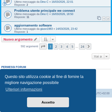
Ultimo messaggio da
Dino C
«
16/03/2026, 22:01
Risposte:
2
Problema utente principale we connect
Ultimo messaggio da
Dino C
«
16/03/2026, 18:50
Risposte:
11
1
2
aggiornamento software
Ultimo messaggio da
giuse1983
«
14/03/2026, 23:42
Risposte:
1
Nuovo argomento
Pagina
1
di
24
1
2
3
4
5
24
Prossimo
592 argomenti
…
Vai a
PERMESSI FORUM
Non puoi
aprire nuovi argomenti
Non puoi
rispondere negli argomenti
Questo sito utilizza cookie al fine di fornire la
Non puoi
modificare i tuoi messaggi
migliore navigazione possibile
Non puoi
cancellare i tuoi messaggi
Non puoi
inviare allegati
Ulteriori informazioni
T-Roc Club
T-Roc Club
Tutti gli orari sono
UTC+02:00
Accetto
Creato da
phpBB
® Forum Software © phpBB Limited
Traduzione Italiana
phpBB-Italia.it
Privacy
|
Condizioni