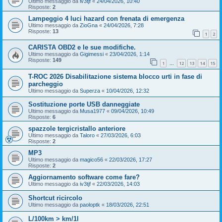
Ultimo messaggio da
iv3tjf
«
24/04/2026, 10:40
Risposte:
2
Lampeggio 4 luci hazard con frenata di emergenza
Ultimo messaggio da
ZioGna
«
24/04/2026, 7:28
Risposte:
13
1
2
CARISTA OBD2 e le sue modifiche.
Ultimo messaggio da
Gigimessi
«
23/04/2026, 1:14
Risposte:
149
1
12
13
14
15
…
T-ROC 2026 Disabilitazione sistema blocco urti in fase di
parcheggio
Ultimo messaggio da
Superza
«
10/04/2026, 12:32
Sostituzione porte USB danneggiate
Ultimo messaggio da
Musa1977
«
09/04/2026, 10:49
Risposte:
6
spazzole tergicristallo anteriore
Ultimo messaggio da
Taloro
«
27/03/2026, 6:03
Risposte:
2
MP3
Ultimo messaggio da
magico56
«
22/03/2026, 17:27
Risposte:
2
Aggiornamento software come fare?
Ultimo messaggio da
iv3tjf
«
22/03/2026, 14:03
Shortcut ricircolo
Ultimo messaggio da
paoloptk
«
18/03/2026, 22:51
L/100km > km/1l