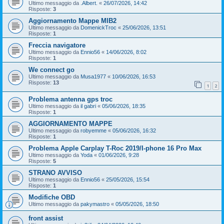
Ultimo messaggio da
.Albert.
«
26/07/2026, 14:42
Risposte:
3
Aggiornamento Mappe MIB2
Ultimo messaggio da
DomenickTroc
«
25/06/2026, 13:51
Risposte:
1
Freccia navigatore
Ultimo messaggio da
Ennio56
«
14/06/2026, 8:02
Risposte:
1
We connect go
Ultimo messaggio da
Musa1977
«
10/06/2026, 16:53
Risposte:
13
1
2
Problema antenna gps troc
Ultimo messaggio da
il gabri
«
05/06/2026, 18:35
Risposte:
1
AGGIORNAMENTO MAPPE
Ultimo messaggio da
robyemme
«
05/06/2026, 16:32
Risposte:
1
Problema Apple Carplay T-Roc 2019/I-phone 16 Pro Max
Ultimo messaggio da
Yoda
«
01/06/2026, 9:28
Risposte:
5
STRANO AVVISO
Ultimo messaggio da
Ennio56
«
25/05/2026, 15:54
Risposte:
1
Modifiche OBD
Ultimo messaggio da
pakymastro
«
05/05/2026, 18:50
front assist