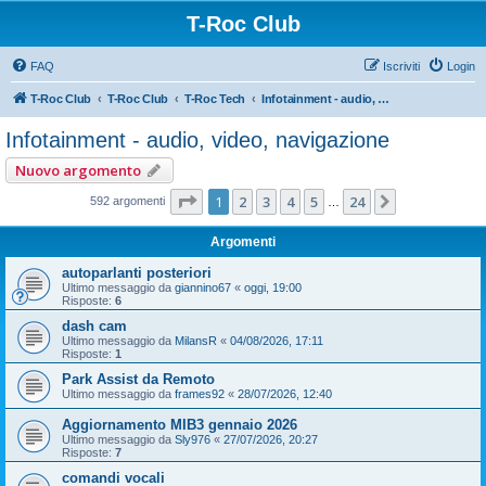
T-Roc Club
FAQ
Iscriviti
Login
T-Roc Club
T-Roc Club
T-Roc Tech
Infotainment - audio, video, navigazione
Infotainment - audio, video, navigazione
Nuovo argomento
Pagina
1
di
24
1
2
3
4
5
24
Prossimo
592 argomenti
…
Argomenti
autoparlanti posteriori
Ultimo messaggio da
giannino67
«
oggi, 19:00
Risposte:
6
dash cam
Ultimo messaggio da
MilansR
«
04/08/2026, 17:11
Risposte:
1
Park Assist da Remoto
Ultimo messaggio da
frames92
«
28/07/2026, 12:40
Aggiornamento MIB3 gennaio 2026
Ultimo messaggio da
Sly976
«
27/07/2026, 20:27
Risposte:
7
comandi vocali