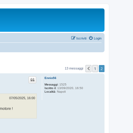
Iscriviti
Login
1
2
Precedente
13 messaggi
Ennio56
Messaggi:
1525
Iscritto il:
13/09/2020, 16:50
Località:
Napoli
07/05/2025, 16:00
 motore !