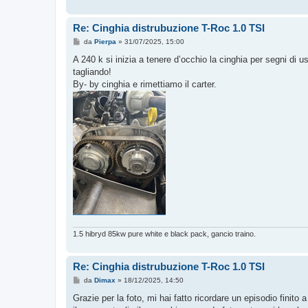
Re: Cinghia distrubuzione T-Roc 1.0 TSI
M
da
Pierpa
»
31/07/2025, 15:00
e
s
A 240 k si inizia a tenere d’occhio la cinghia per segni di 
s
tagliando!
a
g
By- by cinghia e rimettiamo il carter.
g
i
o
1.5 hibryd 85kw pure white e black pack, gancio traino.
Re: Cinghia distrubuzione T-Roc 1.0 TSI
M
da
Dimax
»
18/12/2025, 14:50
e
s
Grazie per la foto, mi hai fatto ricordare un episodio finito 
s