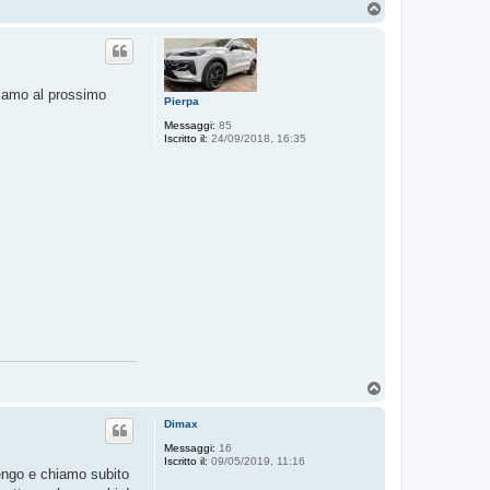
T
o
p
ediamo al prossimo
Pierpa
Messaggi:
85
Iscritto il:
24/09/2018, 16:35
T
o
p
Dimax
Messaggi:
16
Iscritto il:
09/05/2019, 11:16
spengo e chiamo subito