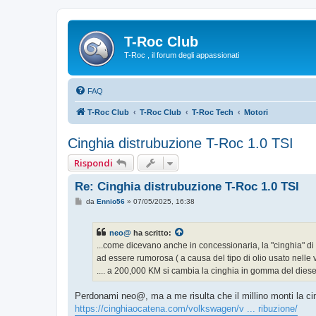
T-Roc Club
T-Roc , il forum degli appassionati
FAQ
T-Roc Club
T-Roc Club
T-Roc Tech
Motori
Cinghia distrubuzione T-Roc 1.0 TSI
Rispondi
Re: Cinghia distrubuzione T-Roc 1.0 TSI
M
da
Ennio56
»
07/05/2025, 16:38
e
s
s
neo@
ha scritto:
a
g
...come dicevano anche in concessionaria, la "cinghia" di
g
ad essere rumorosa ( a causa del tipo di olio usato nelle 
i
o
.... a 200,000 KM si cambia la cinghia in gomma del diesel
Perdonami neo@, ma a me risulta che il millino monti la cin
https://cinghiaocatena.com/volkswagen/v ... ribuzione/