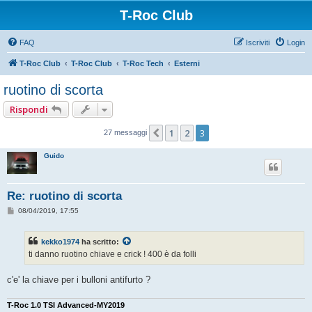
T-Roc Club
FAQ
Iscriviti
Login
T-Roc Club
T-Roc Club
T-Roc Tech
Esterni
ruotino di scorta
Rispondi
1
2
3
Precedente
27 messaggi
Guido
Re: ruotino di scorta
M
08/04/2019, 17:55
e
s
s
kekko1974
ha scritto:
a
g
ti danno ruotino chiave e crick ! 400 è da folli
g
i
o
c'e' la chiave per i bulloni antifurto ?
T-Roc 1.0 TSI Advanced-MY2019