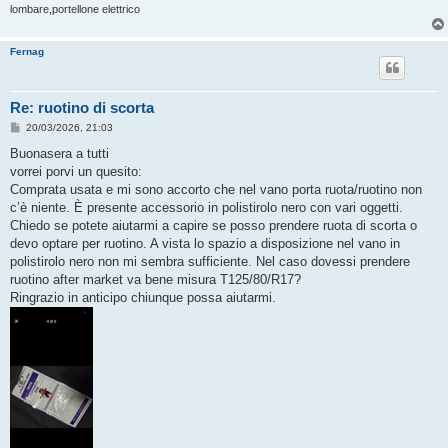
lombare,portellone elettrico
Fernag
Re: ruotino di scorta
M
20/03/2026, 21:03
e
s
Buonasera a tutti
s
vorrei porvi un quesito:
a
g
Comprata usata e mi sono accorto che nel vano porta ruota/ruotino non
g
c’è niente. È presente accessorio in polistirolo nero con vari oggetti.
i
o
Chiedo se potete aiutarmi a capire se posso prendere ruota di scorta o
devo optare per ruotino. A vista lo spazio a disposizione nel vano in
polistirolo nero non mi sembra sufficiente. Nel caso dovessi prendere
ruotino after market va bene misura T125/80/R17?
Ringrazio in anticipo chiunque possa aiutarmi.