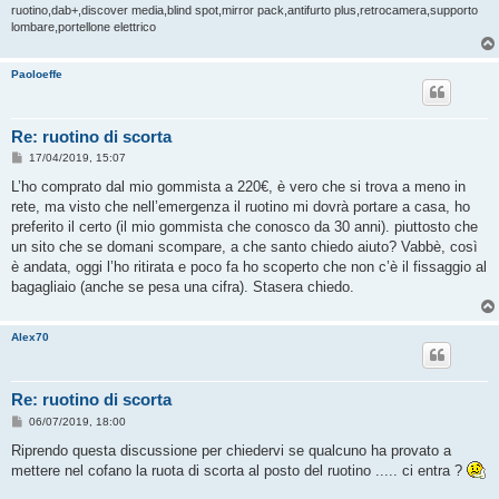
ruotino,dab+,discover media,blind spot,mirror pack,antifurto plus,retrocamera,supporto
lombare,portellone elettrico
Paoloeffe
Re: ruotino di scorta
M
17/04/2019, 15:07
e
s
L’ho comprato dal mio gommista a 220€, è vero che si trova a meno in
s
rete, ma visto che nell’emergenza il ruotino mi dovrà portare a casa, ho
a
g
preferito il certo (il mio gommista che conosco da 30 anni). piuttosto che
g
un sito che se domani scompare, a che santo chiedo aiuto? Vabbè, così
i
o
è andata, oggi l’ho ritirata e poco fa ho scoperto che non c’è il fissaggio al
bagagliaio (anche se pesa una cifra). Stasera chiedo.
Alex70
Re: ruotino di scorta
M
06/07/2019, 18:00
e
s
Riprendo questa discussione per chiedervi se qualcuno ha provato a
s
mettere nel cofano la ruota di scorta al posto del ruotino ..... ci entra ?
a
g