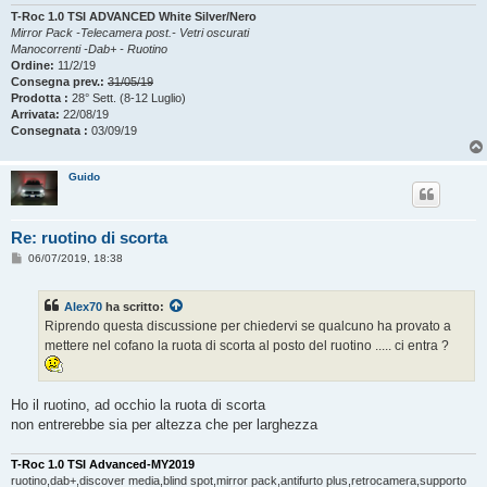
g
i
T-Roc 1.0 TSI ADVANCED White Silver/Nero
o
Mirror Pack -Telecamera post.- Vetri oscurati
Manocorrenti -Dab+ - Ruotino
Ordine:
11/2/19
Consegna prev.:
31/05/19
Prodotta :
28° Sett. (8-12 Luglio)
Arrivata:
22/08/19
Consegnata :
03/09/19
Guido
Re: ruotino di scorta
M
06/07/2019, 18:38
e
s
s
Alex70
ha scritto:
a
g
Riprendo questa discussione per chiedervi se qualcuno ha provato a
g
mettere nel cofano la ruota di scorta al posto del ruotino ..... ci entra ?
i
o
Ho il ruotino, ad occhio la ruota di scorta
non entrerebbe sia per altezza che per larghezza
T-Roc 1.0 TSI Advanced-MY2019
ruotino,dab+,discover media,blind spot,mirror pack,antifurto plus,retrocamera,supporto