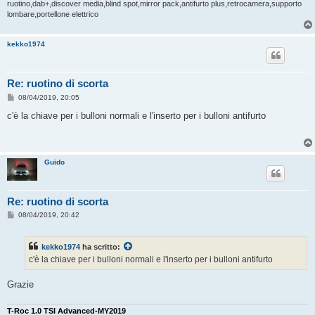
ruotino,dab+,discover media,blind spot,mirror pack,antifurto plus,retrocamera,supporto
lombare,portellone elettrico
kekko1974
Re: ruotino di scorta
M
08/04/2019, 20:05
e
s
c'è la chiave per i bulloni normali e l'inserto per i bulloni antifurto
s
a
g
g
i
Guido
o
Re: ruotino di scorta
M
08/04/2019, 20:42
e
s
s
kekko1974
ha scritto:
a
g
c'è la chiave per i bulloni normali e l'inserto per i bulloni antifurto
g
i
o
Grazie
T-Roc 1.0 TSI Advanced-MY2019