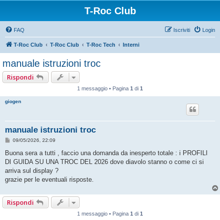
T-Roc Club
FAQ
Iscriviti
Login
T-Roc Club
T-Roc Club
T-Roc Tech
Interni
manuale istruzioni troc
Rispondi
1 messaggio • Pagina
1
di
1
giogen
manuale istruzioni troc
M
09/05/2026, 22:09
e
s
Buona sera a tutti , faccio una domanda da inesperto totale : i PROFILI
s
DI GUIDA SU UNA TROC DEL 2026 dove diavolo stanno o come ci si
a
g
arriva sul display ?
g
grazie per le eventuali risposte.
i
o
Rispondi
1 messaggio • Pagina
1
di
1