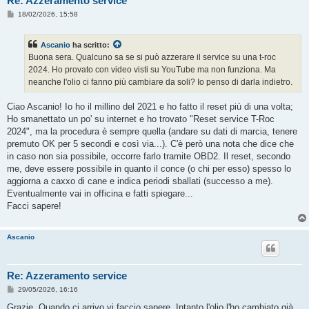
Re: Azzeramento service
M
18/02/2026, 15:58
e
s
s
Ascanio
ha scritto:
a
g
Buona sera. Qualcuno sa se si può azzerare il service su una t-roc
g
2024. Ho provato con video visti su YouTube ma non funziona. Ma
i
o
neanche l'olio ci fanno più cambiare da soli? Io penso di darla indietro.
Ciao Ascanio! Io ho il millino del 2021 e ho fatto il reset più di una volta;
Ho smanettato un po' su internet e ho trovato "Reset service T-Roc
2024", ma la procedura è sempre quella (andare su dati di marcia, tenere
premuto OK per 5 secondi e così via...). C'è però una nota che dice che
in caso non sia possibile, occorre farlo tramite OBD2. Il reset, secondo
me, deve essere possibile in quanto il conce (o chi per esso) spesso lo
aggiorna a caxxo di cane e indica periodi sballati (successo a me).
Eventualmente vai in officina e fatti spiegare...
Facci sapere!
Ascanio
Re: Azzeramento service
M
29/05/2026, 16:16
e
s
Grazie. Quando ci arrivo vi faccio sapere. Intanto l'olio l'ho cambiato già