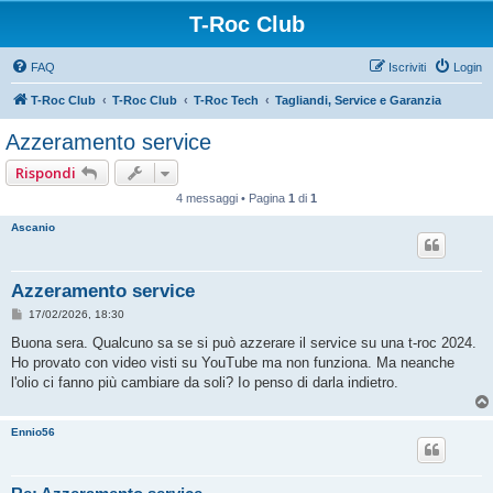
T-Roc Club
FAQ
Iscriviti
Login
T-Roc Club
T-Roc Club
T-Roc Tech
Tagliandi, Service e Garanzia
Azzeramento service
Rispondi
4 messaggi • Pagina
1
di
1
Ascanio
Azzeramento service
M
17/02/2026, 18:30
e
s
Buona sera. Qualcuno sa se si può azzerare il service su una t-roc 2024.
s
Ho provato con video visti su YouTube ma non funziona. Ma neanche
a
g
l'olio ci fanno più cambiare da soli? Io penso di darla indietro.
g
i
o
Ennio56