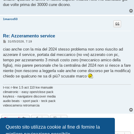
s
due volte prima dei 30000 cune dicono.
a
g
g
i
1marco53
o
Re: Azzeramento service
M
31/05/2026, 7:19
e
s
ciao anche con la mia del 2024 stesso problema non sono riuscito ad
s
azzerare il service, portata dal meccanico (no vw) azzerato con pc,
a
g
tempo per azzeramento 3 minuti costo zero (meccanico amico della
g
figlia), mio parere personale che la centralina del 2024 non si riesce a fare
i
o
niente (non riescono a leggerla vale anche come discorso per la modifica)
chiedo se qualcuno ne sa di più? scusate marco
t-roc r-line 1.5 act 110 kw manuale
climatronic - easy open/close pack
keyless - navigatore discover media
audio beats - sport pack - teck pack
videocamera retromarcia
Rispondi
4 messaggi • Pagina
1
di
1
Questo sito utilizza cookie al fine di fornire la