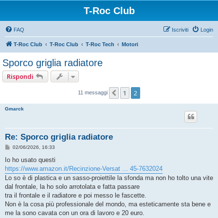
T-Roc Club
FAQ
Iscriviti
Login
T-Roc Club
T-Roc Club
T-Roc Tech
Motori
Sporco griglia radiatore
Rispondi
1
2
Precedente
11 messaggi
Gmarck
Re: Sporco griglia radiatore
M
02/06/2026, 16:33
e
s
Io ho usato questi
s
https://www.amazon.it/Recinzione-Versat ... 45-7632024
a
g
Lo so è di plastica e un sasso-proiettile la sfonda ma non ho tolto una vite
g
dal frontale, la ho solo arrotolata e fatta passare
i
o
tra il frontale e il radiatore e poi messo le fascette.
Non è la cosa più professionale del mondo, ma esteticamente sta bene e
me la sono cavata con un ora di lavoro e 20 euro.