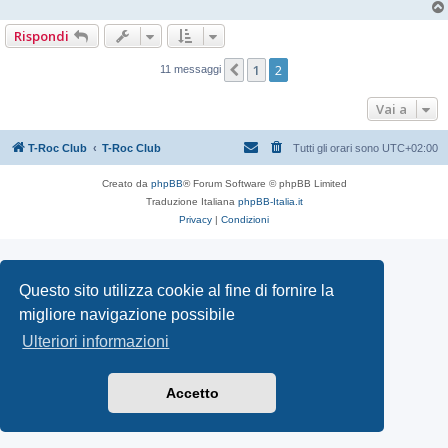
Rispondi
1
2
Precedente
11 messaggi
Vai a
T-Roc Club
T-Roc Club
Tutti gli orari sono
UTC+02:00
Creato da
phpBB
® Forum Software © phpBB Limited
Traduzione Italiana
phpBB-Italia.it
Privacy
|
Condizioni
Questo sito utilizza cookie al fine di fornire la
migliore navigazione possibile
Ulteriori informazioni
Accetto