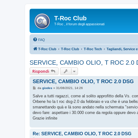
T-Roc Club
T-Roc , il forum degli appassionati
FAQ
T-Roc Club
T-Roc Club
T-Roc Tech
Tagliandi, Service 
SERVICE, CAMBIO OLIO, T ROC 2.0
Rispondi
SERVICE, CAMBIO OLIO, T ROC 2.0 DSG
M
da
giodes
»
31/08/2021, 14:26
e
s
Salve a tutti ragazzi, come al solito approfitto della Vs. c
s
Orbene ho la t roc dsg-2.0 da febbraio e va che è una bel
a
g
smanettando quà e là sono andato nella schermata "service
g
devo fare: aspettare i 30.000 come da regola oppure devo ad
i
o
Grazie infinite
Re: SERVICE, CAMBIO OLIO, T ROC 2.0 DSG