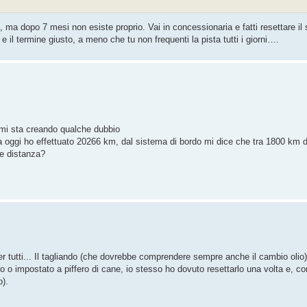
a, ma dopo 7 mesi non esiste proprio. Vai in concessionaria e fatti resettare i
il termine giusto, a meno che tu non frequenti la pista tutti i giorni….
 mi sta creando qualche dubbio
 oggi ho effettuato 20266 km, dal sistema di bordo mi dice che tra 1800 km 
ve distanza?
er tutti... Il tagliando (che dovrebbe comprendere sempre anche il cambio olio
rato o impostato a piffero di cane, io stesso ho dovuto resettarlo una volta e,
).