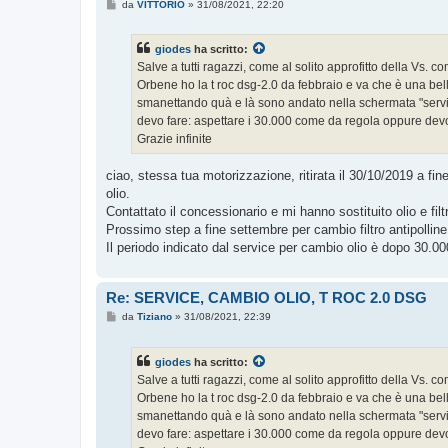
M
da
VITTORIO
»
31/08/2021, 22:20
e
s
s
giodes
ha scritto:
a
g
Salve a tutti ragazzi, come al solito approfitto della Vs. 
g
Orbene ho la t roc dsg-2.0 da febbraio e va che è una be
i
o
smanettando quà e là sono andato nella schermata "servic
devo fare: aspettare i 30.000 come da regola oppure devo 
Grazie infinite
ciao, stessa tua motorizzazione, ritirata il 30/10/2019 a f
olio.
Contattato il concessionario e mi hanno sostituito olio e filt
Prossimo step a fine settembre per cambio filtro antipolline
Il periodo indicato dal service per cambio olio è dopo 30.00
Re: SERVICE, CAMBIO OLIO, T ROC 2.0 DSG
M
da
Tiziano
»
31/08/2021, 22:39
e
s
s
giodes
ha scritto:
a
g
Salve a tutti ragazzi, come al solito approfitto della Vs. 
g
Orbene ho la t roc dsg-2.0 da febbraio e va che è una be
i
o
smanettando quà e là sono andato nella schermata "servic
devo fare: aspettare i 30.000 come da regola oppure devo 