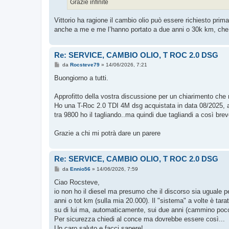
Grazie infinite
Vittorio ha ragione il cambio olio può essere richiesto prim
anche a me e me l’hanno portato a due anni o 30k km, che e 
Re: SERVICE, CAMBIO OLIO, T ROC 2.0 DSG
M
da
Rocsteve79
»
14/06/2026, 7:21
e
s
Buongiorno a tutti.
s
a
g
Approfitto della vostra discussione per un chiarimento che
g
Ho una T-Roc 2.0 TDI 4M dsg acquistata in data 08/2025, a
i
o
tra 9800 ho il tagliando..ma quindi due tagliandi a così bre
Grazie a chi mi potrà dare un parere
Re: SERVICE, CAMBIO OLIO, T ROC 2.0 DSG
M
da
Ennio56
»
14/06/2026, 7:59
e
s
Ciao Rocsteve,
s
io non ho il diesel ma presumo che il discorso sia uguale p
a
g
anni o tot km (sulla mia 20.000). Il "sistema" a volte è ta
g
su di lui ma, automaticamente, sui due anni (cammino poco
i
o
Per sicurezza chiedi al conce ma dovrebbe essere così...
Un caro saluto e facci sapere!