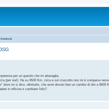
e Garanzia
 DSG
ompetenza per un quesito che mi attanaglia.
lezza (per ora!). Ha su 9500 Km, circa e sul cruscotto non mi è comparso nes
" dove mi si dice, oltretutto, che avrei dovuto fare un cambio di olio a 860
are in officina e cambiare l'olio?.