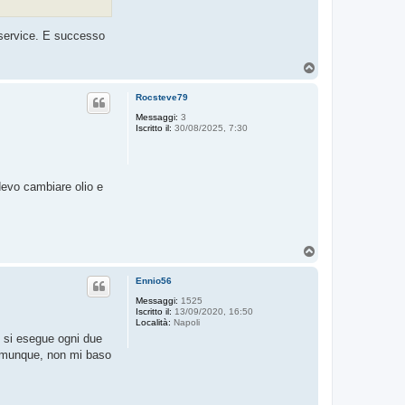
l service. E successo
T
o
p
Rocsteve79
Messaggi:
3
Iscritto il:
30/08/2025, 7:30
devo cambiare olio e
T
o
p
Ennio56
Messaggi:
1525
Iscritto il:
13/09/2020, 16:50
Località:
Napoli
) si esegue ogni due
 comunque, non mi baso