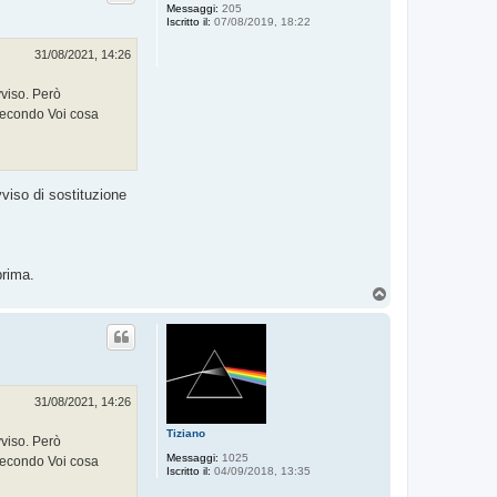
Messaggi:
205
Iscritto il:
07/08/2019, 18:22
31/08/2021, 14:26
vviso. Però
 Secondo Voi cosa
viso di sostituzione
prima.
T
o
p
31/08/2021, 14:26
Tiziano
vviso. Però
Messaggi:
1025
 Secondo Voi cosa
Iscritto il:
04/09/2018, 13:35