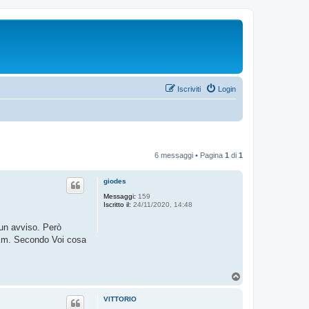
Iscriviti
Login
6 messaggi • Pagina
1
di
1
giodes
Messaggi:
159
Iscritto il:
24/11/2020, 14:48
sun avviso. Però
0 Km. Secondo Voi cosa
T
o
p
VITTORIO