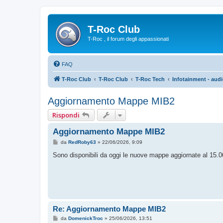
T-Roc Club
T-Roc , il forum degli appassionati
FAQ
T-Roc Club
T-Roc Club
T-Roc Tech
Infotainment - audi
Aggiornamento Mappe MIB2
Rispondi
Aggiornamento Mappe MIB2
M
da
RedRoby63
»
22/06/2026, 9:09
e
s
Sono disponibili da oggi le nuove mappe aggiornate al 15
s
a
g
g
i
o
Re: Aggiornamento Mappe MIB2
M
da
DomenickTroc
»
25/06/2026, 13:51