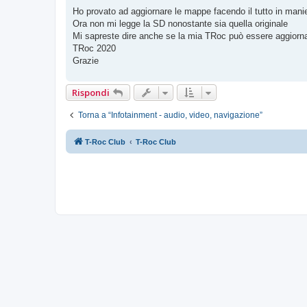
e
s
Ho provato ad aggiornare le mappe facendo il tutto in mani
s
Ora non mi legge la SD nonostante sia quella originale
a
g
Mi sapreste dire anche se la mia TRoc può essere aggiornat
g
TRoc 2020
i
o
Grazie
Rispondi
Torna a “Infotainment - audio, video, navigazione”
T-Roc Club
T-Roc Club