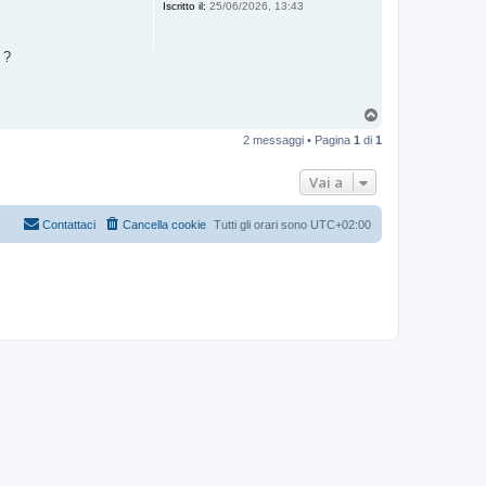
Iscritto il:
25/06/2026, 13:43
 ?
T
o
2 messaggi • Pagina
1
di
1
p
Vai a
Contattaci
Cancella cookie
Tutti gli orari sono
UTC+02:00