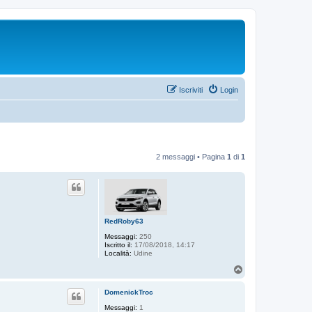
Iscriviti
Login
2 messaggi • Pagina
1
di
1
RedRoby63
Messaggi:
250
Iscritto il:
17/08/2018, 14:17
Località:
Udine
T
o
p
DomenickTroc
Messaggi:
1