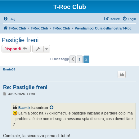
T-Roc Club
FAQ
Iscriviti
Login
T-Roc Club
T-Roc Club
T-Roc Club
Prendiamoci Cura della nostra T-Roc
Pastiglie freni
Rispondi
1
2
Precedente
11 messaggi
Ennio56
Re: Pastiglie freni
M
30/06/2026, 11:50
e
s
s
Baemix
ha scritto:
a
g
La mia t-roc ha 77k kilometri, le pastiglie iniziano a perdere colpi ma
g
il problema è che non mi segna nessuna spia di usura, cosa dovrei fare
i
o
?
Cambiale, la sicurezza prima di tutto!