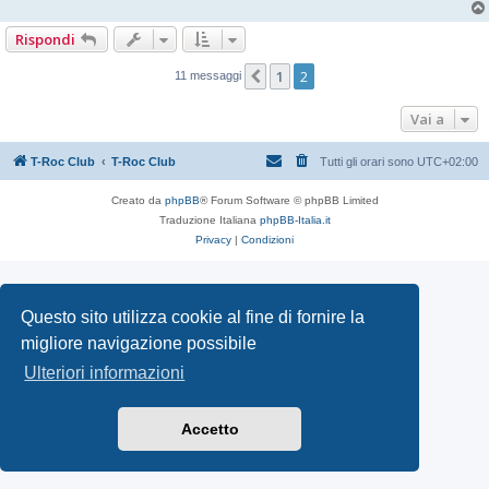
Rispondi
1
2
Precedente
11 messaggi
Vai a
T-Roc Club
T-Roc Club
Tutti gli orari sono
UTC+02:00
Creato da
phpBB
® Forum Software © phpBB Limited
Traduzione Italiana
phpBB-Italia.it
Privacy
|
Condizioni
Questo sito utilizza cookie al fine di fornire la
migliore navigazione possibile
Ulteriori informazioni
Accetto