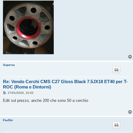
Superza
Re: Vendo Cerchi CMS C27 Gloss Black 7.5JX18 ET40 per T-
ROC (Roma e Dintorni)
M
27/01/2026, 10:02
e
s
Edit sul prezzo, anche 200 che sono 50 a cerchio
s
a
g
g
i
Fau5to
o