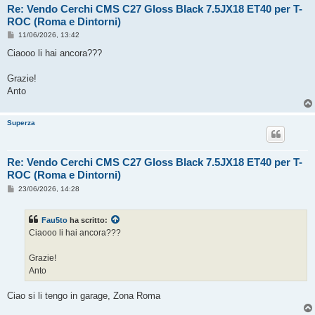
Re: Vendo Cerchi CMS C27 Gloss Black 7.5JX18 ET40 per T-
ROC (Roma e Dintorni)
M
11/06/2026, 13:42
e
s
Ciaooo li hai ancora???
s
a
g
Grazie!
g
Anto
i
o
Superza
Re: Vendo Cerchi CMS C27 Gloss Black 7.5JX18 ET40 per T-
ROC (Roma e Dintorni)
M
23/06/2026, 14:28
e
s
s
Fau5to
ha scritto:
a
g
Ciaooo li hai ancora???
g
i
o
Grazie!
Anto
Ciao si li tengo in garage, Zona Roma