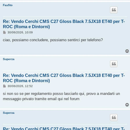
Fau5to
Re: Vendo Cerchi CMS C27 Gloss Black 7.5JX18 ET40 per T-
ROC (Roma e Dintorni)
M
30/06/2026, 10:09
e
s
ciao, possiamo concludere, possiamo sentirci per telefono?
s
a
g
g
i
Superza
o
Re: Vendo Cerchi CMS C27 Gloss Black 7.5JX18 ET40 per T-
ROC (Roma e Dintorni)
M
30/06/2026, 12:52
e
s
si non so se per regolamento posso lasciarlo qui, provo a mandarti un
s
messaggio privato tramite email qui nel forum
a
g
g
i
Superza
o
Re: Vendo Cerchi CMS C27 Gloss Black 7.5JX18 ET40 per T-