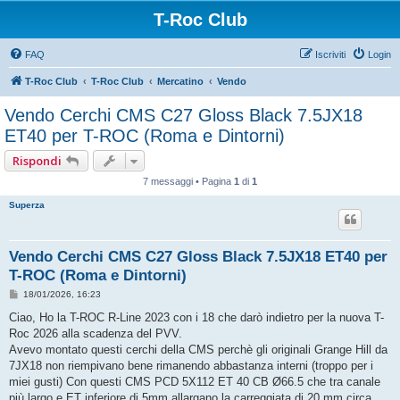
T-Roc Club
FAQ
Iscriviti
Login
T-Roc Club
T-Roc Club
Mercatino
Vendo
Vendo Cerchi CMS C27 Gloss Black 7.5JX18
ET40 per T-ROC (Roma e Dintorni)
Rispondi
7 messaggi • Pagina
1
di
1
Superza
Vendo Cerchi CMS C27 Gloss Black 7.5JX18 ET40 per
T-ROC (Roma e Dintorni)
M
18/01/2026, 16:23
e
s
Ciao, Ho la T-ROC R-Line 2023 con i 18 che darò indietro per la nuova T-
s
Roc 2026 alla scadenza del PVV.
a
g
Avevo montato questi cerchi della CMS perchè gli originali Grange Hill da
g
7JX18 non riempivano bene rimanendo abbastanza interni (troppo per i
i
o
miei gusti) Con questi CMS PCD 5X112 ET 40 CB Ø66.5 che tra canale
più largo e ET inferiore di 5mm allargano la carreggiata di 20 mm circa.