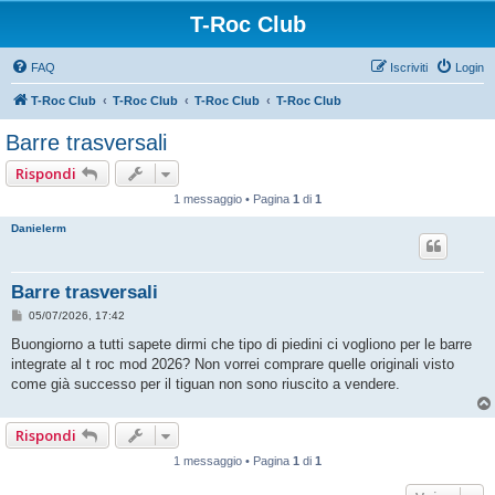
T-Roc Club
FAQ
Iscriviti
Login
T-Roc Club
T-Roc Club
T-Roc Club
T-Roc Club
Barre trasversali
Rispondi
1 messaggio • Pagina
1
di
1
Danielerm
Barre trasversali
M
05/07/2026, 17:42
e
s
Buongiorno a tutti sapete dirmi che tipo di piedini ci vogliono per le barre
s
integrate al t roc mod 2026? Non vorrei comprare quelle originali visto
a
g
come già successo per il tiguan non sono riuscito a vendere.
g
i
o
Rispondi
1 messaggio • Pagina
1
di
1