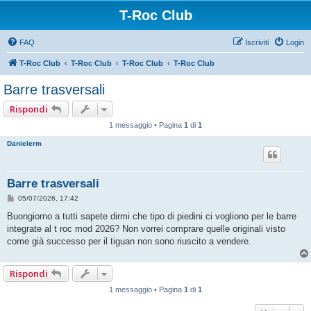
T-Roc Club
FAQ
Iscriviti
Login
T-Roc Club
T-Roc Club
T-Roc Club
T-Roc Club
Barre trasversali
Rispondi
1 messaggio • Pagina
1
di
1
Danielerm
Barre trasversali
M
05/07/2026, 17:42
e
s
Buongiorno a tutti sapete dirmi che tipo di piedini ci vogliono per le barre
s
integrate al t roc mod 2026? Non vorrei comprare quelle originali visto
a
g
come già successo per il tiguan non sono riuscito a vendere.
g
i
o
Rispondi
1 messaggio • Pagina
1
di
1